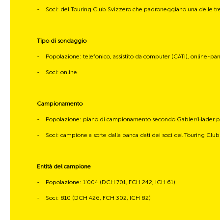
-
Soci: del Touring Club Svizzero che padroneggiano una delle tre
Tipo di sondaggio
-
Popolazione: telefonico, assistito da computer (CATI), online-pa
-
Soci: online
Campionamento
-
Popolazione: piano di campionamento secondo Gabler/Häder per 
-
Soci: campione a sorte dalla banca dati dei soci del Touring Clu
Entità del campione
-
Popolazione: 1’004 (DCH 701, FCH 242, ICH 61)
-
Soci: 810 (DCH 426, FCH 302, ICH 82)