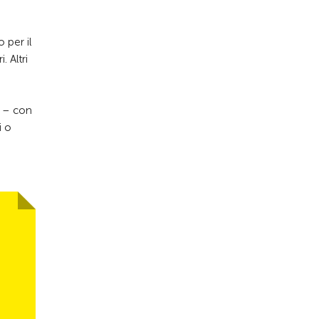
 per il
 Altri
e – con
i o