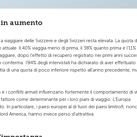
è in aumento
iaggiare delle Svizzere e degli Svizzeri resta elevata. La quota d
 attuale. Il 40% viaggia meno di prima, il 38% quanto prima e l’11%
aggiare, dopo l’effetto di recupero registrato nei primi anni succes
conferma: l’84% degli intervistati ha dichiarato di aver effettuato
tta di una quota di poco inferiore rispetto all’anno precedente, ma
ica e i conflitti armati influenzano fortemente il comportamento di v
fattore come determinante per i loro piani di viaggio. L’Europa
n particolare, i paesi europei al di fuori dei paesi limitrofi, nonc
Nord America, hanno invece perso d’attrattiva.