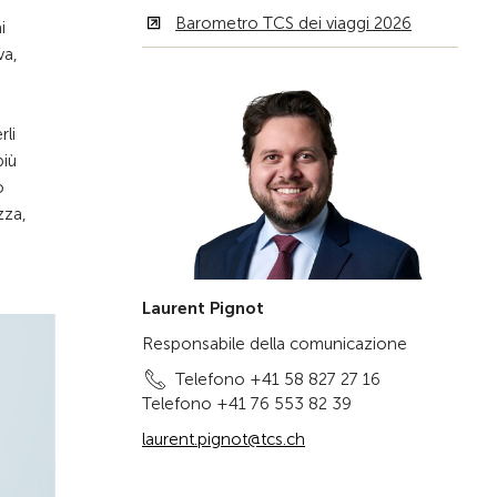
Barometro TCS dei viaggi 2026
i
va,
rli
più
o
zza,
Laurent Pignot
Responsabile della comunicazione
Telefono +41 58 827 27 16
Telefono +41 76 553 82 39
laurent.pignot@tcs.ch