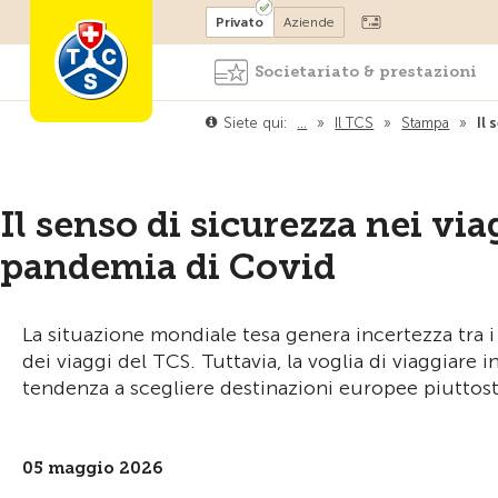
Diventare socio
Privato
Aziende
Societariato & prestazioni
Siete qui:
…
»
Il TCS
»
Stampa
»
Il 
Il senso di sicurezza nei via
pandemia di Covid
La situazione mondiale tesa genera incertezza tra i
dei viaggi del TCS. Tuttavia, la voglia di viaggiare
tendenza a scegliere destinazioni europee piuttos
05 maggio 2026