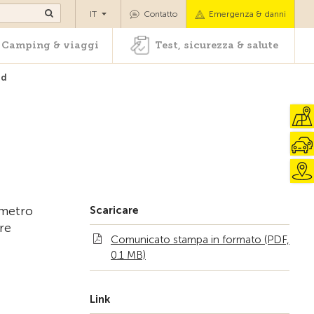
oli
Camping & viaggi
Test, sicurezza & salute
IT
Contatto
Emergenza & danni
Camping & viaggi
Test, sicurezza & salute
id
ometro
Scaricare
re
Comunicato stampa in formato (PDF,
0.1 MB)
Link