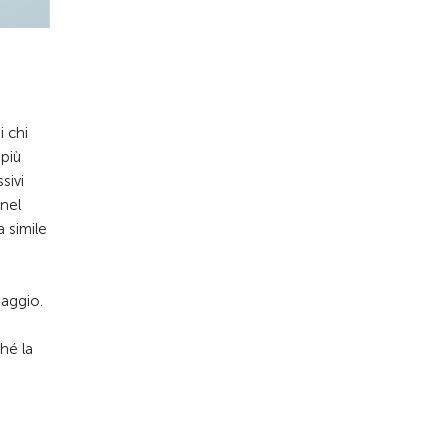
i chi
 più
sivi
 nel
 simile
iaggio.
hé la