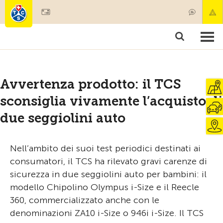
Diventare socio
Societariato & prestazioni
Prodotti
Corsi & controlli veicoli
Camping & viaggi
Test, sicurezza & salute
Avvertenza prodotto: il TCS
sconsiglia vivamente l’acquisto di
due seggiolini auto
Nell’ambito dei suoi test periodici destinati ai
consumatori, il TCS ha rilevato gravi carenze di
sicurezza in due seggiolini auto per bambini: il
modello Chipolino Olympus i-Size e il Reecle
360, commercializzato anche con le
denominazioni ZA10 i-Size o 946i i-Size. Il TCS