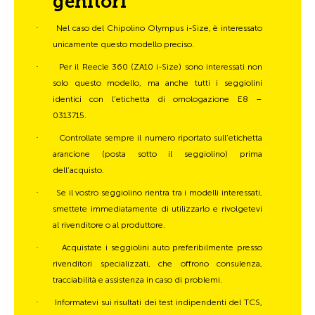
genitori
·
Nel caso del Chipolino Olympus i-Size, è interessato
unicamente questo modello preciso.
·
Per il Reecle 360 (ZA10 i-Size) sono interessati non
solo questo modello, ma anche tutti i seggiolini
identici con l’etichetta di omologazione E8 –
0313715.
·
Controllate sempre il numero riportato sull’etichetta
arancione (posta sotto il seggiolino) prima
dell’acquisto.
·
Se il vostro seggiolino rientra tra i modelli interessati,
smettete immediatamente di utilizzarlo e rivolgetevi
al rivenditore o al produttore.
·
Acquistate i seggiolini auto preferibilmente presso
rivenditori specializzati, che offrono consulenza,
tracciabilità e assistenza in caso di problemi.
·
Informatevi sui risultati dei test indipendenti del TCS,