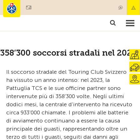
Diventare socio
Societariato & prestazioni
Prodotti
Corsi & controlli veicoli
Camping & viaggi
Test, sicurezza & salute
358’300 soccorsi stradali nel 2023
Il soccorso stradale del Touring Club Svizzero
ha vissuto un anno intenso: nel 2023, la
Pattuglia TCS e le sue officine partner sono
intervenute più di 358’300 volte. Negli ultimi
dodici mesi, la centrale d’intervento ha ricevuto
circa 933’000 chiamate. I problemi alle batterie
di avviamento continuano a essere la causa
principale dei guasti, rappresentando oltre un
terzo di tutti i guasti, seguiti dai danni agli