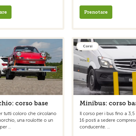
are
Prenotare
Corsi
hio: corso base
Minibus: corso ba
er tutti coloro che circolano
Il corso per i bus fino a 3,5 
orchio, una roulotte o un
16 posti a sedere compreso
er ...
conducente. ...