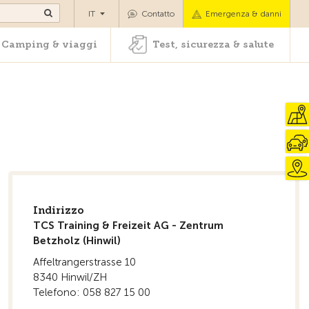
oli
Camping & viaggi
Test, sicurezza & salute
IT
Contatto
Emergenza & danni
Camping & viaggi
Test, sicurezza & salute
Indirizzo
TCS Training & Freizeit AG - Zentrum
Betzholz (Hinwil)
Affeltrangerstrasse 10
8340 Hinwil/ZH
Telefono: 058 827 15 00