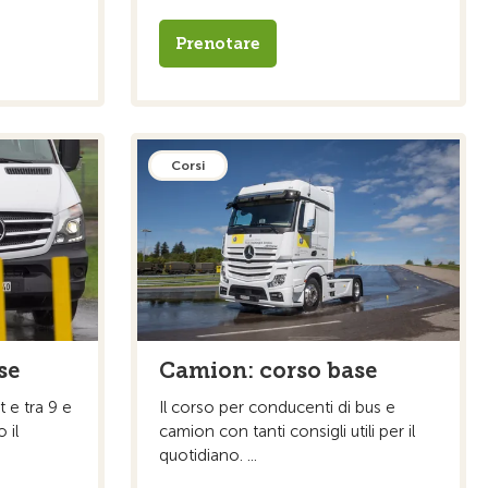
Prenotare
Corsi
se
Camion: corso base
t e tra 9 e
Il corso per conducenti di bus e
 il
camion con tanti consigli utili per il
quotidiano. ...