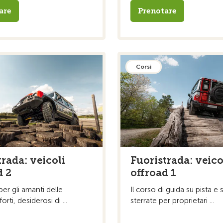
are
Prenotare
Corsi
trada: veicoli
Fuoristrada: veico
d 2
offroad 1
er gli amanti delle
Il corso di guida su pista e 
rti, desiderosi di ...
sterrate per proprietari ...