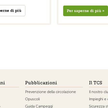
perne di più
Per saperne di più »
ni
Pubblicazioni
Il TCS
Prevenzione della circolazione
Il nostro cl
Opuscoli
Impieghi e 
o
Guida Campeggi
Sicurezza s