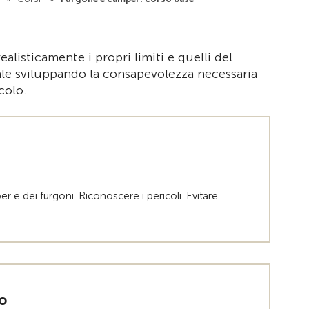
Alla pagina i
listicamente i propri limiti e quelli del
nale sviluppando la consapevolezza necessaria
colo.
r e dei furgoni. Riconoscere i pericoli. Evitare
o