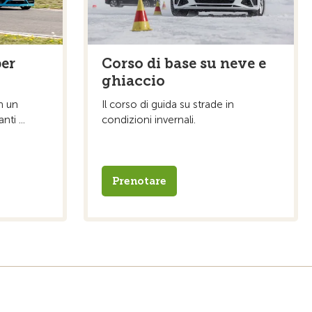
per
Corso di base su neve e
ghiaccio
n un
Il corso di guida su strade in
ti ...
condizioni invernali.
Prenotare