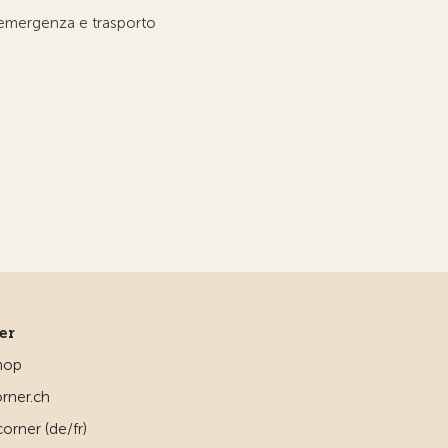
'emergenza e trasporto
ner
hop
rner.ch
orner (de/fr)