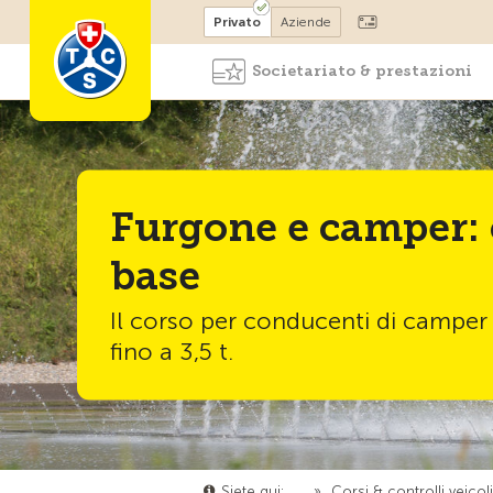
Diventare socio
Privato
Aziende
Societariato & prestazioni
Furgone e camper: 
base
Il corso per conducenti di camper 
fino a 3,5 t.
Siete qui:
…
»
Corsi & controlli veicol