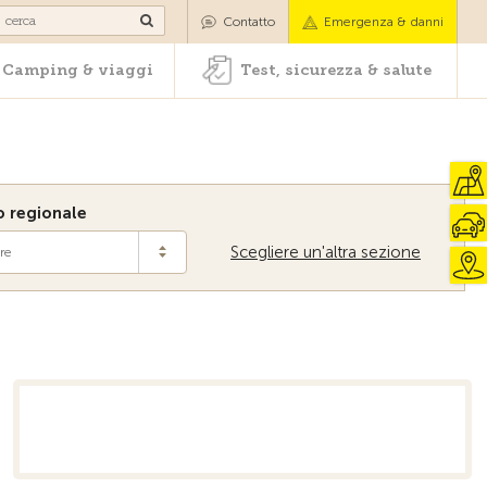
oli
Camping & viaggi
Test, sicurezza & salute
Contatto
Emergenza & danni
Camping & viaggi
Test, sicurezza & salute
 regionale
Scegliere un'altra sezione
re