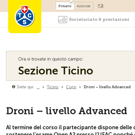
Diventare socio
Privato
Aziende
Societariato & prestazioni
Ora vi trovate in questo campo:
Sezione Ticino
Siete qui:
…
»
Ticino
»
Corsi
»
Droni – livello Advanced
Droni – livello Advanced
Al termine del corso il partecipante dispone delle
sostenere l’esame Open A2 presso l’UFAC nonché de