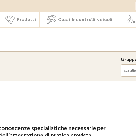
Societariato & prestazioni
Prodotti
Corsi & controlli veic
Prodotti
Corsi & controlli veicoli
Gruppo
sceglie
 conoscenze specialistiche necessarie per
ll’attestazione di pratica prevista.