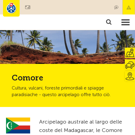
Diventare socio
Societariato & prestazioni
Prodotti
Corsi & controlli veicoli
Camping & viaggi
Test, sicurezza & salute
Comore
Cultura, vulcani, foreste primordiali e spiagge
paradisiache - questo arcipelago offre tutto ciò.
Arcipelago australe al largo delle
coste del Madagascar, le Comore