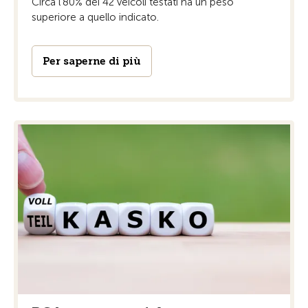
Circa l‘80% dei 42 veicoli testati ha un peso
superiore a quello indicato.
Per saperne di più