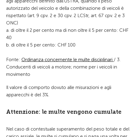
agli apparecchi definito dall'USTRA, quando il peso
autorizzato del veicolo e della combinazione di veicoli è
rispettato (art. 9 cpv. 2 e 30 cpv. 2 LCStr, art. 67 cpv. 2 e 3
ONC)
a. di oltre il 2 per cento ma di non oltre il 5 per cento: CHF
40
b. di oltre il 5 per cento: CHF 100
Fonte:
Ordinanza concernente le multe disciplinari
/ 3.
Conducenti di veicoli a motore; norme per i veicoli in
movimento
Il valore di comporto dovuto alle misurazioni e agli
apparecchi è del 3%.
Attenzione: le multe vengono cumulate
Nel caso di contestuale superamento del peso totale e del
carico assiale, le multe si cumulano e si paga una volta per