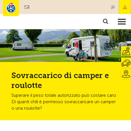
Diventare socio
Societariato & prestazioni
Prodotti
Corsi & controlli veicoli
Camping & viaggi
Test, sicurezza & salute
Sovraccarico di camper e
roulotte
Superare il peso totale autorizzato può costare caro.
Di quanti chili è permesso sovraccaricare un camper
o una roulotte?