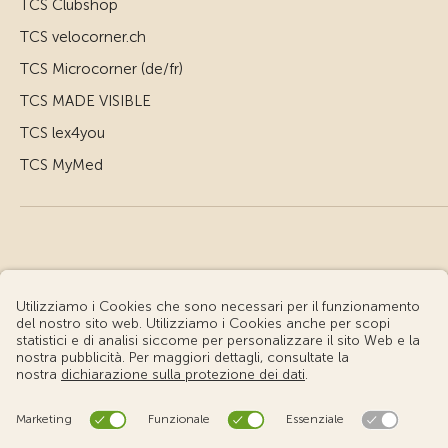
TCS Clubshop
TCS velocorner.ch
TCS Microcorner (de/fr)
TCS MADE VISIBLE
TCS lex4you
TCS MyMed
© Touring Club Svizzero
Condizioni d'uso – Informazioni giuridiche
Protezione dei dati