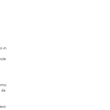
o in
bole
erno
i da
cavo