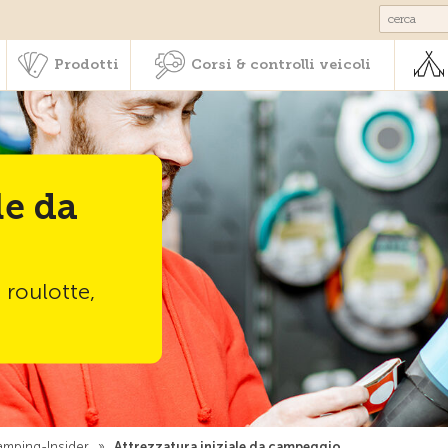
Societariato & prestazioni
Prodotti
Corsi & controlli veic
Prodotti
Corsi & controlli veicoli
le da
 roulotte,
amping-Insider
»
Attrezzatura iniziale da campeggio