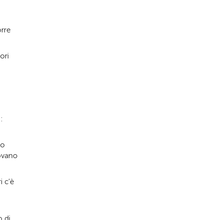
orre
ori
o
:
to
rovano
i c’è
o di