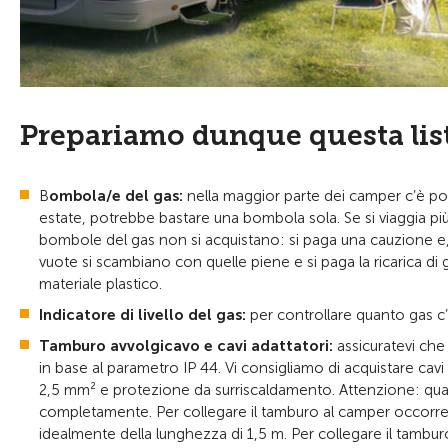
Prepariamo dunque questa lis
B
ombola/e del gas:
nella maggior parte dei camper c’è po
estate, potrebbe bastare una bombola sola. Se si viaggia p
bombole del gas non si acquistano: si paga una cauzione e, 
vuote si scambiano con quelle piene e si paga la ricarica d
materiale plastico.
Indicatore di livello del gas:
per controllare quanto gas c
Tamburo avvolgicavo e cavi adattatori:
assicuratevi che 
in base al parametro IP 44. Vi consigliamo di acquistare cav
2,5 mm² e protezione da surriscaldamento. Attenzione: quan
completamente. Per collegare il tamburo al camper occorre
idealmente della lunghezza di 1,5 m. Per collegare il tambu