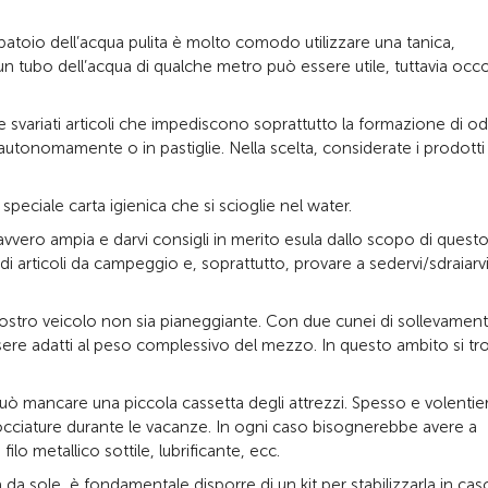
rbatoio dell’acqua pulita è molto comodo utilizzare una tanica,
 tubo dell’acqua di qualche metro può essere utile, tuttavia occ
e svariati articoli che impediscono soprattutto la formazione di od
 autonomamente o in pastiglie. Nella scelta, considerate i prodotti
peciale carta igienica che si scioglie nel water.
davvero ampia e darvi consigli in merito esula dallo scopo di quest
i articoli da campeggio e, soprattutto, provare a sedervi/sdraiarvi
 vostro veicolo non sia pianeggiante. Con due cunei di sollevamen
sere adatti al peso complessivo del mezzo. In questo ambito si t
uò mancare una piccola cassetta degli attrezzi. Spesso e volentier
scocciature durante le vacanze. In ogni caso bisognerebbe avere a
ilo metallico sottile, lubrificante, ecc.
 da sole, è fondamentale disporre di un kit per stabilizzarla in cas