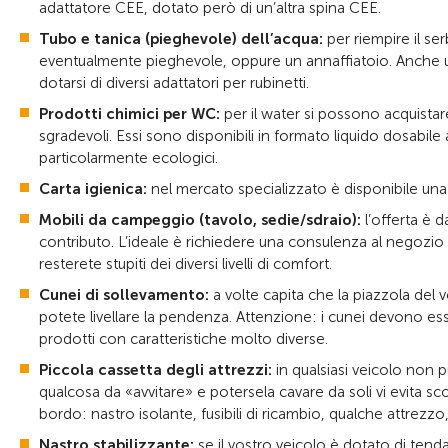
adattatore CEE, dotato però di un’altra spina CEE.
Tubo e tanica (pieghevole) dell’acqua:
per riempire il se
eventualmente pieghevole, oppure un annaffiatoio. Anche un
dotarsi di diversi adattatori per rubinetti.
Prodotti chimici per WC:
per il water si possono acquistar
sgradevoli. Essi sono disponibili in formato liquido dosabile
particolarmente ecologici.
Carta igienica:
nel mercato specializzato è disponibile una s
Mobili da campeggio (tavolo, sedie/sdraio):
l’offerta è 
contributo. L’ideale è richiedere una consulenza al negozio d
resterete stupiti dei diversi livelli di comfort.
Cunei di sollevamento:
a volte capita che la piazzola del
potete livellare la pendenza. Attenzione: i cunei devono es
prodotti con caratteristiche molto diverse.
Piccola cassetta degli attrezzi:
in qualsiasi veicolo non p
qualcosa da «avvitare» e potersela cavare da soli vi evita 
bordo: nastro isolante, fusibili di ricambio, qualche attrezzo, f
Nastro stabilizzante:
se il vostro veicolo è dotato di tenda