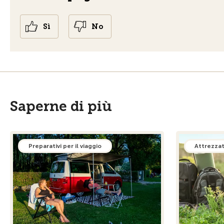
Sì
No
Saperne di più
Preparativi per il viaggio
Attrezza