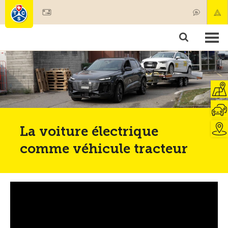
Devenir membre
Membres & prestations
Produits
Cours & contrôles véhicules
Camping & voyages
Tests, sécurité & santé
La voiture électrique
comme véhicule tracteur