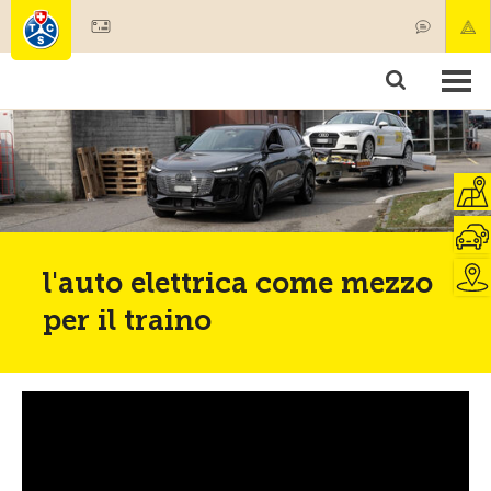
Diventare socio
Societariato & prestazioni
Prodotti
Corsi & controlli veicoli
Camping & viaggi
Test, sicurezza & salute
l'auto elettrica come mezzo
per il traino