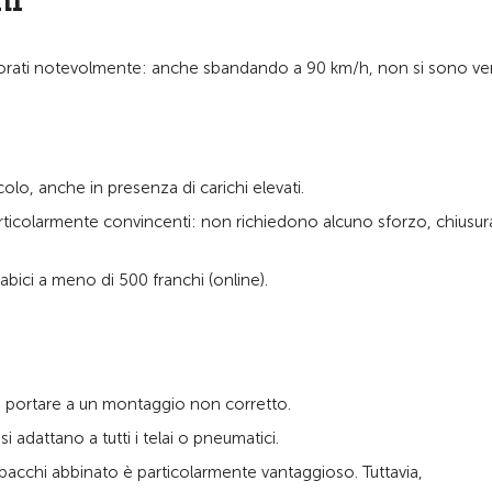
ni
gliorati notevolmente: anche sbandando a 90 km/h, non si sono veri
lo, anche in presenza di carichi elevati.
articolarmente convincenti: non richiedono alcuno sforzo, chiusur
abici a meno di 500 franchi (online).
no portare a un montaggio non corretto.
i adattano a tutti i telai o pneumatici.
apacchi abbinato è particolarmente vantaggioso. Tuttavia,