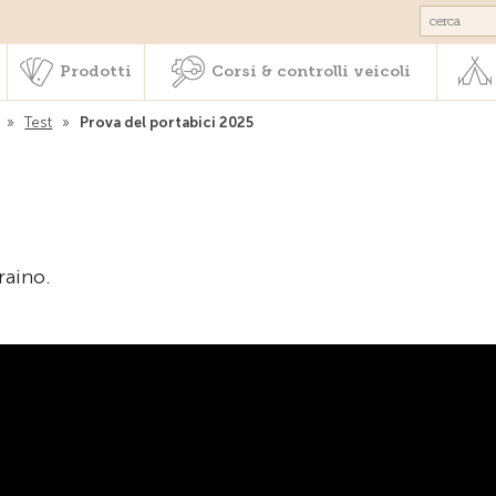
Societariato & prestazioni
Prodotti
Corsi & controlli veic
Prodotti
Corsi & controlli veicoli
»
Test
»
Prova del portabici 2025
raino.