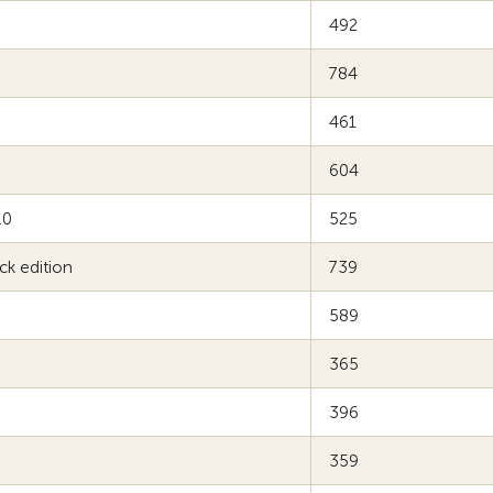
492
784
461
604
.0
525
ck edition
739
589
365
396
359