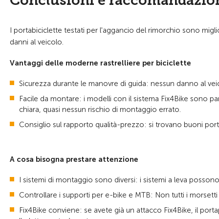
Conclusioni e raccomandazio
I portabiciclette testati per l'aggancio del rimorchio sono mi
danni al veicolo.
Vantaggi delle moderne rastrelliere per biciclette
Sicurezza durante le manovre di guida: nessun danno al veico
Facile da montare: i modelli con il sistema Fix4Bike sono p
chiara, quasi nessun rischio di montaggio errato.
Consiglio sul rapporto qualità-prezzo: si trovano buoni port
A cosa bisogna prestare attenzione
I sistemi di montaggio sono diversi: i sistemi a leva posso
Controllare i supporti per e-bike e MTB: Non tutti i morsetti s
Fix4Bike conviene: se avete già un attacco Fix4Bike, il port