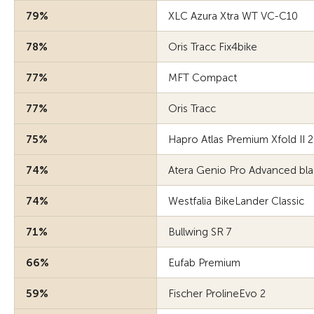
79%
XLC Azura Xtra WT VC-C10
78%
Oris Tracc Fix4bike
77%
MFT Compact
77%
Oris Tracc
75%
Hapro Atlas Premium Xfold II 2
74%
Atera Genio Pro Advanced bla
74%
Westfalia BikeLander Classic
71%
Bullwing SR 7
66%
Eufab Premium
59%
Fischer ProlineEvo 2