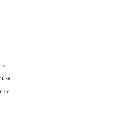
ci.
x4Bike
nismi
)