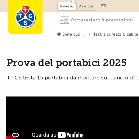
Diventare socio
Privato
Aziende
Societariato & prestazioni
Siete qui:
…
»
Test, sicurezza & salute
Prova del portabici 2025
Il TCS testa 15 portabici da montare sul gancio di t