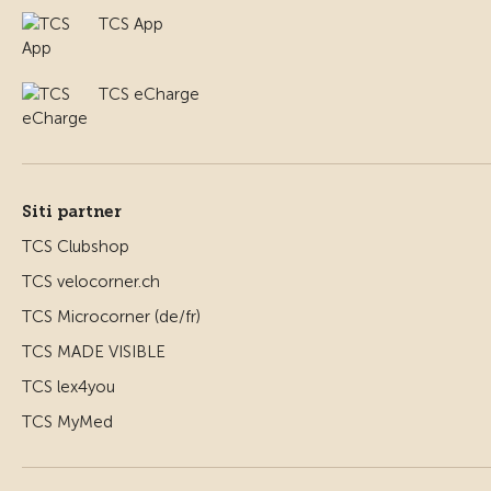
TCS App
TCS eCharge
Siti partner
TCS Clubshop
TCS velocorner.ch
TCS Microcorner (de/fr)
TCS MADE VISIBLE
TCS lex4you
TCS MyMed