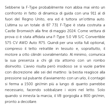
Sebbene la F-Type probabilmente non abbia mai vinto un
confronto in fatto di dinamica di guida con una 911 al di
fuori del Regno Unito, era ed è tuttora un’ottima auto.
L’ultima su un totale di 87 731 F-Type è stata costruita a
Castle Bromwich alla fine di maggio 2024. Come vettura di
prova ci è stata affidata una F-Type 5.0 V8 S/C Convertible
575 CV AWD Auto R75. Quindi per una volta full optional,
compreso il tetto retrattile in tessuto e, soprattutto, il
motore a otto cilindri sovralimentato. Al minimo, comunica
la sua presenza a chi gli sta attorno con un rombo
disinvolto. L’avvio risulta però insidioso se si vuole partire
con discrezione alle sei del mattino: la bestia reagisce alla
pressione sul pulsante d’avviamento con un urlo, il contagiri
si ferma a 1500 giri/min più a lungo di quanto parrebbe
necessario, facendo sobbalzare i vicini nel letto. Solo
quando si innesta la marcia, il V8 gorgoglia a 800 giri/min,
pronto a decollare.