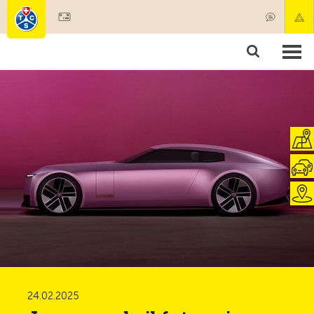
Diventare socio
Societariato & prestazioni
Prodotti
Corsi & controlli veicoli
Camping & viaggi
Test, sicurezza & salute
24.02.2025