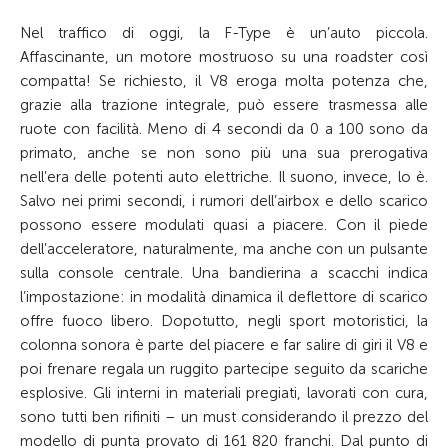
Nel traffico di oggi, la F-Type è un’auto piccola.
Affascinante, un motore mostruoso su una roadster così
compatta! Se richiesto, il V8 eroga molta potenza che,
grazie alla trazione integrale, può essere trasmessa alle
ruote con facilità. Meno di 4 secondi da 0 a 100 sono da
primato, anche se non sono più una sua prerogativa
nell’era delle potenti auto elettriche. Il suono, invece, lo è.
Salvo nei primi secondi, i rumori dell’airbox e dello scarico
possono essere modulati quasi a piacere. Con il piede
dell’acceleratore, naturalmente, ma anche con un pulsante
sulla console centrale. Una bandierina a scacchi indica
l’impostazione: in modalità dinamica il deflettore di scarico
offre fuoco libero. Dopotutto, negli sport motoristici, la
colonna sonora è parte del piacere e far salire di giri il V8 e
poi frenare regala un ruggito partecipe seguito da scariche
esplosive. Gli interni in materiali pregiati, lavorati con cura,
sono tutti ben rifiniti – un must considerando il prezzo del
modello di punta provato di 161 820 franchi. Dal punto di