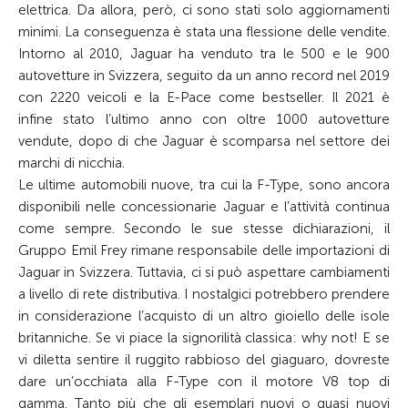
elettrica. Da allora, però, ci sono stati solo aggiornamenti
minimi. La conseguenza è stata una flessione delle vendite.
Intorno al 2010, Jaguar ha venduto tra le 500 e le 900
autovetture in Svizzera, seguito da un anno record nel 2019
con 2220 veicoli e la E-Pace come bestseller. Il 2021 è
infine stato l’ultimo anno con oltre 1000 autovetture
vendute, dopo di che Jaguar è scomparsa nel settore dei
marchi di nicchia.
Le ultime automobili nuove, tra cui la F-Type, sono ancora
disponibili nelle concessionarie Jaguar e l’attività continua
come sempre. Secondo le sue stesse dichiarazioni, il
Gruppo Emil Frey rimane responsabile delle importazioni di
Jaguar in Svizzera. Tuttavia, ci si può aspettare cambiamenti
a livello di rete distributiva. I nostalgici potrebbero prendere
in considerazione l’acquisto di un altro gioiello delle isole
britanniche. Se vi piace la signorilità classica: why not! E se
vi diletta sentire il ruggito rabbioso del giaguaro, dovreste
dare un’occhiata alla F-Type con il motore V8 top di
gamma. Tanto più che gli esemplari nuovi o quasi nuovi