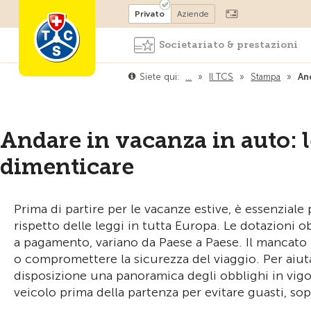
Diventare socio
Privato
Aziende
Societariato & prestazioni
Siete qui:
…
»
Il TCS
»
Stampa
»
An
Andare in vacanza in auto: l
dimenticare
Prima di partire per le vacanze estive, è essenziale 
rispetto delle leggi in tutta Europa. Le dotazioni ob
a pagamento, variano da Paese a Paese. Il mancato
o compromettere la sicurezza del viaggio. Per aiut
disposizione una panoramica degli obblighi in vigore
veicolo prima della partenza per evitare guasti, sopr