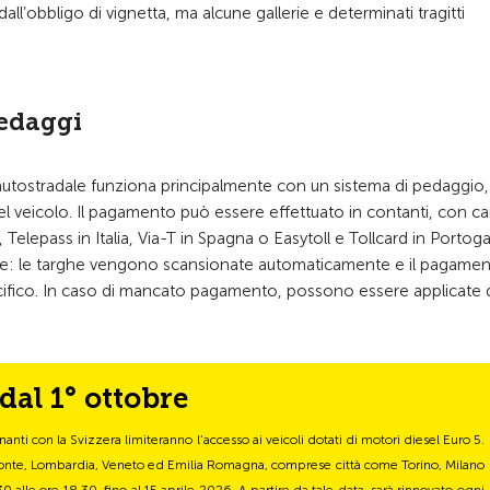
 dall’obbligo di vignetta, ma alcune gallerie e determinati tragitti
pedaggi
e autostradale funziona principalmente con un sistema di pedaggio, i
l veicolo. Il pagamento può essere effettuato in contanti, con car
Telepass in Italia, Via-T in Spagna o Easytoll e Tollcard in Portoga
fisiche: le targhe vengono scansionate automaticamente e il pagame
ifico. In caso di mancato pagamento, possono essere applicate 
dal 1° ottobre
inanti con la Svizzera limiteranno l’accesso ai veicoli dotati di motori diesel Euro 5.
monte, Lombardia, Veneto ed Emilia Romagna, comprese città come Torino, Milano
30 alle ore 18.30, fino al 15 aprile 2026. A partire da tale data, sarà rinnovato ogni