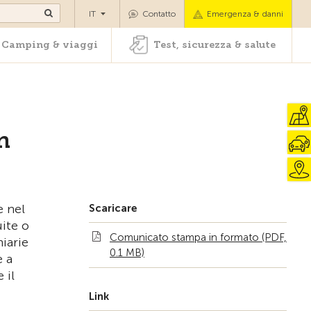
oli
Camping & viaggi
Test, sicurezza & salute
IT
Contatto
Emergenza & danni
Camping & viaggi
Test, sicurezza & salute
n
e nel
Scaricare
uite o
Comunicato stampa in formato (PDF,
iarie
0.1 MB)
e a
 il
Link