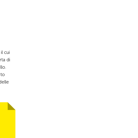
l cui
ta di
llo.
nto
delle