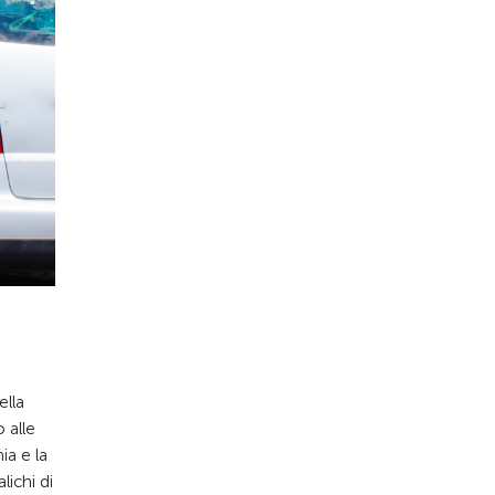
ella
o alle
ia e la
lichi di