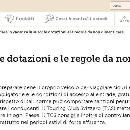
Societariato & prestazioni
Prodotti
Corsi & controlli veic
Prodotti
Corsi & controlli veicoli
dare in vacanza in auto: le dotazioni e le regole da non dimenticare
e dotazioni e le regole da no
preparare bene il proprio veicolo per viaggiare sicuri 
bligatorie e le condizioni di accesso alle strade, grat
 rispetto di tali norme può comportare sanzioni pecun
are i conducenti, il Touring Club Svizzero (TCS) mett
 in ogni Paese. Il TCS consiglia inoltre di controllare
attutto nei periodi estivi di forte affluenza.