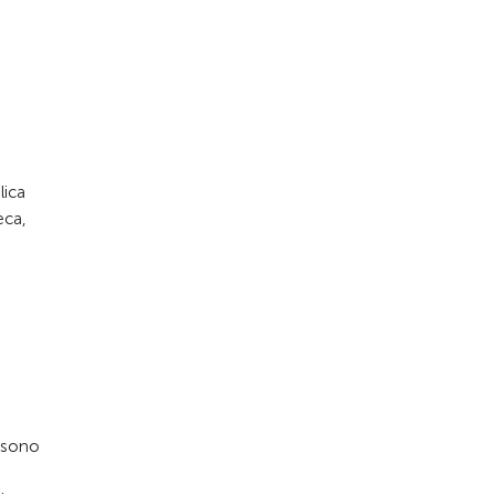
lica
eca,
i sono