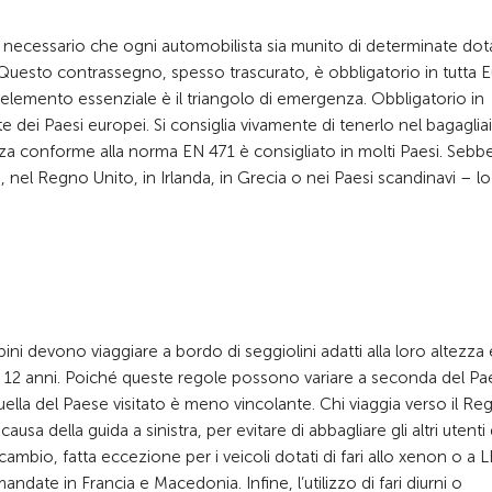
 necessario che ogni automobilista sia munito di determinate dota
o. Questo contrassegno, spesso trascurato, è obbligatorio in tutta 
ro elemento essenziale è il triangolo di emergenza. Obbligatorio in
 dei Paesi europei. Si consiglia vivamente di tenerlo nel bagaglia
urezza conforme alla norma EN 471 è consigliato in molti Paesi. Seb
 nel Regno Unito, in Irlanda, in Grecia o nei Paesi scandinavi – lo
ni devono viaggiare a bordo di seggiolini adatti alla loro altezza 
ai 12 anni. Poiché queste regole possono variare a seconda del Pae
lla del Paese visitato è meno vincolante. Chi viaggia verso il Re
causa della guida a sinistra, per evitare di abbagliare gli altri utenti 
cambio, fatta eccezione per i veicoli dotati di fari allo xenon o a 
te in Francia e Macedonia. Infine, l’utilizzo di fari diurni o