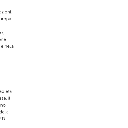
zioni.
Europa
io,
bene
 è nella
ed età.
se, il
gno
della
LED.