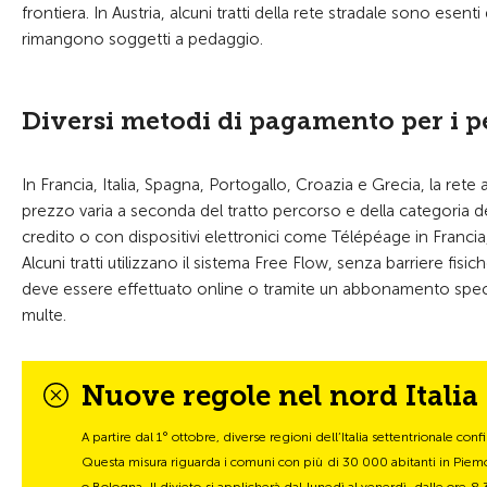
frontiera. In Austria, alcuni tratti della rete stradale sono esenti
rimangono soggetti a pedaggio.
Diversi metodi di pagamento per i 
In Francia, Italia, Spagna, Portogallo, Croazia e Grecia, la ret
prezzo varia a seconda del tratto percorso e della categoria de
credito o con dispositivi elettronici come Télépéage in Francia, 
Alcuni tratti utilizzano il sistema Free Flow, senza barriere 
deve essere effettuato online o tramite un abbonamento spec
multe.
Nuove regole nel nord Italia 
A partire dal 1° ottobre, diverse regioni dell’Italia settentrionale conf
Questa misura riguarda i comuni con più di 30 000 abitanti in Pie
o Bologna. Il divieto si applicherà dal lunedì al venerdì, dalle ore 8.