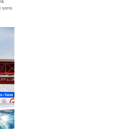
ia,
te sono