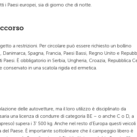
 i Paesi europei, sia di giorno che di notte.
occorso
etto a restrizioni. Per circolare può essere richiesto un bollino
gio, Danimarca, Spagna, Francia, Paesi Bassi, Regno Unito e Repubb
ti Paesi. È obbligatorio in Serbia, Ungheria, Croazia, Repubblica C
ere conservato in una scatola rigida ed ermetica.
azione delle autovetture, ma il loro utilizzo è disciplinato da
saria una licenza di condurre di categoria BE – o anche C o D, a
mpreso) supera i 3’ 500 kg. Anche nel resto d’Europa questi veicol
 del Paese. È importante sottolineare che il campeggio libero è