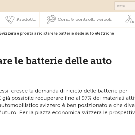
Societariato & prestazioni
Prodotti
Corsi & controlli veic
Prodotti
Corsi & controlli veicoli
Svizzera è pronta a riciclare le batterie delle auto elettriche
re le batterie delle auto
ssi, cresce la domanda di riciclo delle batterie per
ià possibile recuperare fino al 97% dei materiali atti
automobilistico svizzero è ben posizionato e che dive
futuro. Per la piazza economica svizzera le prospetti