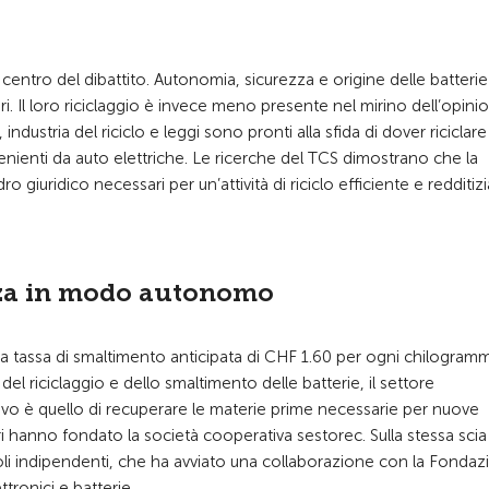
l centro del dibattito. Autonomia, sicurezza e origine delle batteri
 Il loro riciclaggio è invece meno presente nel mirino dell’opini
ndustria del riciclo e leggi sono pronti alla sfida di dover riciclare
ienti da auto elettriche. Le ricerche del TCS dimostrano che la
giuridico necessari per un’attività di riciclo efficiente e redditizi
izza in modo autonomo
 una tassa di smaltimento anticipata di CHF 1.60 per ogni chilogram
 del riciclaggio e dello smaltimento delle batterie, il settore
tivo è quello di recuperare le materie prime necessarie per nuove
ri hanno fondato la società cooperativa sestorec. Sulla stessa scia 
li indipendenti, che ha avviato una collaborazione con la Fondaz
ttronici e batterie.