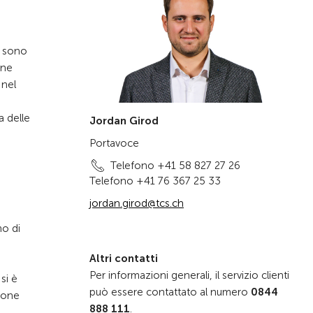
e sono
one
 nel
a delle
Jordan Girod
Portavoce
Telefono +41 58 827 27 26
Telefono +41 76 367 25 33
jordan.girod@tcs.ch
mo di
Altri contatti
Per informazioni generali, il servizio clienti
si è
può essere contattato al numero
0844
ione
888 111
.