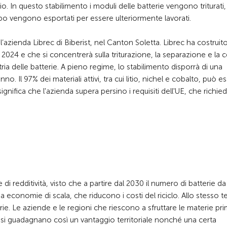
o. In questo stabilimento i moduli delle batterie vengono triturati,
so tipo vengono esportati per essere ulteriormente lavorati.
l’azienda Librec di Biberist, nel Canton Soletta. Librec ha costruit
 2024 e che si concentrerà sulla triturazione, la separazione e la c
ustria delle batterie. A pieno regime, lo stabilimento disporrà di una
no. Il 97% dei materiali attivi, tra cui litio, nichel e cobalto, può e
ignifica che l'azienda supera persino i requisiti dell'UE, che richi
 redditività, visto che a partire dal 2030 il numero di batterie da
 economie di scala, che riducono i costi del riciclo. Allo stesso 
ie. Le aziende e le regioni che riescono a sfruttare le materie pr
e, si guadagnano così un vantaggio territoriale nonché una certa