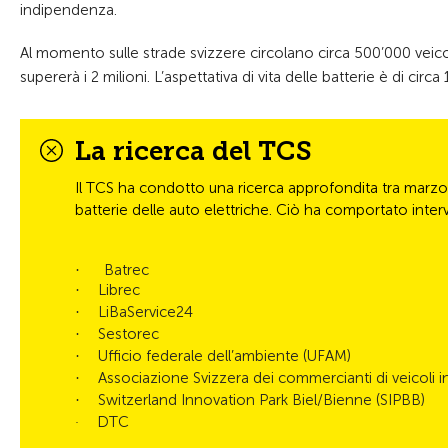
indipendenza.
Al momento sulle strade svizzere circolano circa 500’000 veicoli 
supererà i 2 milioni. L’aspettativa di vita delle batterie è di circ
La ricerca del TCS
Il TCS ha condotto una ricerca approfondita tra marzo 
batterie delle auto elettriche. Ciò ha comportato intervi
Batrec
·
Librec
·
LiBaService24
·
Sestorec
·
Ufficio federale dell’ambiente (UFAM)
·
Associazione Svizzera dei commercianti di veicoli i
·
Switzerland Innovation Park Biel/Bienne (SIPBB)
·
DTC
·