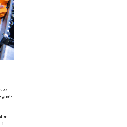
auto
segnata
nton
 1