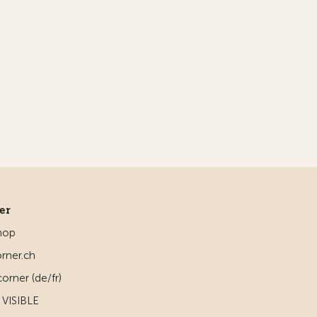
ner
hop
rner.ch
orner (de/fr)
VISIBLE