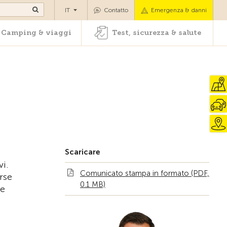
oli
Camping & viaggi
Test, sicurezza & salute
IT
Contatto
Emergenza & danni
Camping & viaggi
Test, sicurezza & salute
Scaricare
vi.
Comunicato stampa in formato (PDF,
rse
0.1 MB)
ve