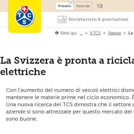
Diventare socio
Privato
Aziende
Societariato & prestazioni
Siete qui:
…
»
Il TCS
»
Stampa
»
La 
La Svizzera è pronta a ricicla
elettriche
Con l’aumento del numero di veicoli elettrici disme
mantenere le materie prime nel ciclo economico. È g
Una nuova ricerca del TCS dimostra che il settore 
aziende si sono attrezzate per questo mercato del 
sono buone.