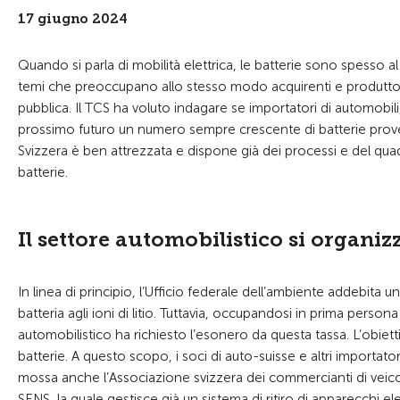
17 giugno 2024
Quando si parla di mobilità elettrica, le batterie sono spesso a
temi che preoccupano allo stesso modo acquirenti e produttori.
pubblica. Il TCS ha voluto indagare se importatori di automobili, i
prossimo futuro un numero sempre crescente di batterie proven
Svizzera è ben attrezzata e dispone già dei processi e del quadro 
batterie.
Il settore automobilistico si organ
In linea di principio, l’Ufficio federale dell’ambiente addebita
batteria agli ioni di litio. Tuttavia, occupandosi in prima persona
automobilistico ha richiesto l’esonero da questa tassa. L’obiet
batterie. A questo scopo, i soci di auto-suisse e altri importato
mossa anche l’Associazione svizzera dei commercianti di veico
SENS, la quale gestisce già un sistema di ritiro di apparecchi ele