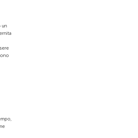
o un
ernita
ssere
edono
tempo,
ime