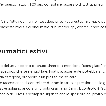
questo fatto, il TCS può consigliare l’acquisto di tutti gli pneuma
TCS effettua ogni anno i test degli pneumatici estivi, invernali e pe
orosamente migliaia di pneumatici di numerosi tipi, contribuendo cos
eumatici estivi
so del test, abbiano ottenuto almeno la menzione “consigliato”. In
 specifico che se ne vuol fare. Infatti, all’acquirente potrebbe anc
conda categoria, proposto a un prezzo meno caro.
te e raccomanda di controllare di tanto in tanto la pressione delle
stive abbiano ancora un profilo di almeno 3 mm. Il controllo è faci
colo dell’Elvezia scompare significa che lo spessore del profilo è