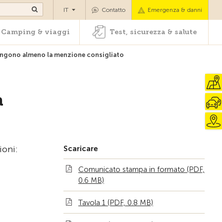
oli
Camping & viaggi
Test, sicurezza & salute
IT
Contatto
Emergenza & danni
Camping & viaggi
Test, sicurezza & salute
ttengono almeno la menzione consigliato
a
ioni:
Scaricare
Comunicato stampa in formato (PDF,
0.6 MB)
Tavola 1 (PDF, 0.8 MB)