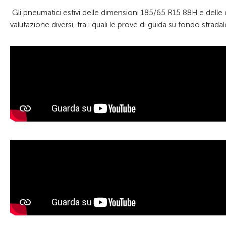
Gli pneumatici estivi delle dimensioni 185/65 R15 88H e delle d
valutazione diversi, tra i quali le prove di guida su fondo strad