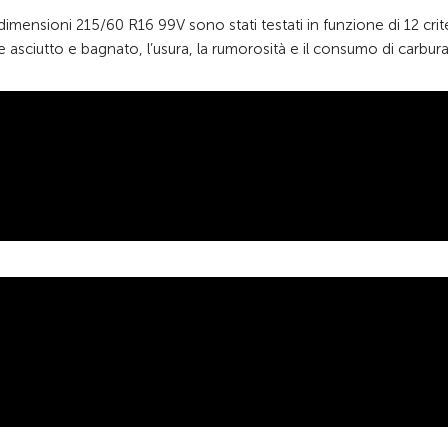
imensioni 215/60 R16 99V sono stati testati in funzione di 12 crite
ale asciutto e bagnato, l’usura, la rumorosità e il consumo di carbur