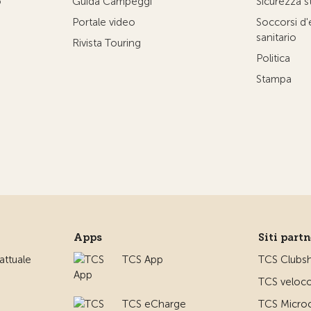
o
Guida Campeggi
Sicurezza s
Portale video
Soccorsi d
sanitario
Rivista Touring
Politica
Stampa
Apps
Siti part
ttuale
TCS App
TCS Clubs
TCS veloco
TCS eCharge
TCS Microc