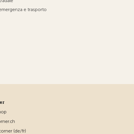
tradale
'emergenza e trasporto
ner
hop
rner.ch
orner (de/fr)