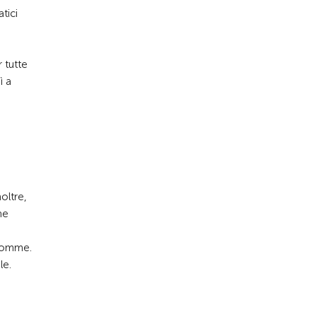
tici
r tutte
ì a
oltre,
he
 gomme.
le.