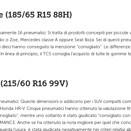
e (185/65 R15 88H)
mente 16 pneumatici. Si tratta di prodotti concepiti per piccole 
o o Zoe, Mercedes classe A oppure Seat Ibiza. Sei di questi pneu
ti dieci hanno conseguito la menzione “consigliato”. Le differenze
n linea di principio, il TCS consiglia l’acquisto di tutte le gomme t
(215/60 R16 99V)
 pneumatici. Queste dimensioni si addicono per i SUV compatti com
Honda HR-V. Cinque pneumatici hanno ottenuto la valutazione fi
nsigliato”, mentre uno soltanto è stato giudicato “consigliato con
MANCE. Anche se ha ottenuto la nota migliore per quel che conce
a l’usura, è stata giudicata negativamente nei criteri relativi all