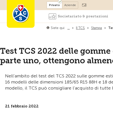
Diventare socio
Privato
Aziende
Societariato & prestazioni
Siete qui:
…
»
Il TCS
»
Stampa
»
Te
Test TCS 2022 delle gomme es
parte uno, ottengono almen
Nell’ambito del test del TCS 2022 sulle gomme esti
16 modelli delle dimensioni 185/65 R15 88H e 18 de
modello, il TCS può consigliare l’acquisto di tutte
21 febbraio 2022