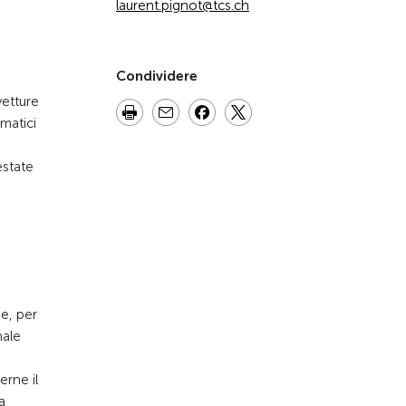
laurent.pignot@tcs.ch
Condividere
vetture
matici
estate
e, per
nale
rne il
a