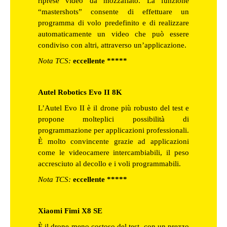
riprese video da mozzafiato. La funzione
“mastershots” consente di effettuare un
programma di volo predefinito e di realizzare
automaticamente un video che può essere
condiviso con altri, attraverso un’applicazione.
Nota TCS:
eccellente *****
Autel Robotics Evo II 8K
L’Autel Evo II è il drone più robusto del test e
propone molteplici possibilità di
programmazione per applicazioni professionali.
È molto convincente grazie ad applicazioni
come le videocamere intercambiabili, il peso
accresciuto al decollo e i voli programmabili.
Nota TCS:
eccellente *****
Xiaomi Fimi X8 SE
È il drone meno costoso del test, con un prezzo