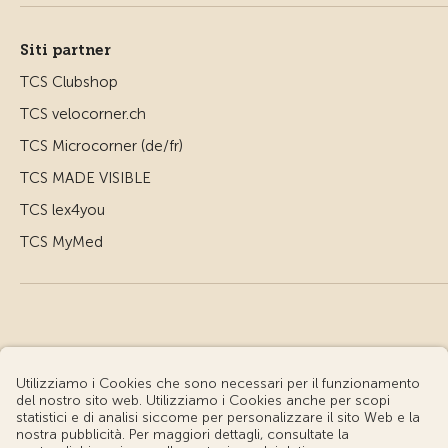
Siti partner
TCS Clubshop
TCS velocorner.ch
TCS Microcorner (de/fr)
TCS MADE VISIBLE
TCS lex4you
TCS MyMed