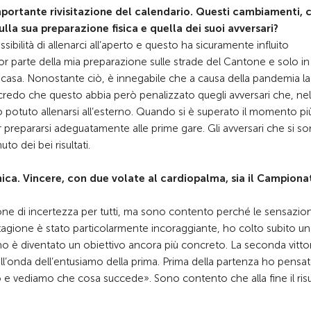
’importante rivisitazione del calendario. Questi cambiamenti,
la sua preparazione fisica e quella dei suoi avversari?
ibilità di allenarci all’aperto e questo ha sicuramente influito
or parte della mia preparazione sulle strade del Cantone e solo in
di casa. Nonostante ciò, è innegabile che a causa della pandemia la
on credo che questo abbia però penalizzato quegli avversari che, nel
 potuto allenarsi all’esterno. Quando si è superato il momento pi
r prepararsi adeguatamente alle prime gare. Gli avversari che si s
o dei bei risultati.
nica. Vincere, con due volate al cardiopalma, sia il Campiona
one di incertezza per tutti, ma sono contento perché le sensazion
 stagione è stato particolarmente incoraggiante, ho colto subito u
o è diventato un obiettivo ancora più concreto. La seconda vittor
ull’onda dell’entusiamo della prima. Prima della partenza ho pens
 e vediamo che cosa succede». Sono contento che alla fine il risu