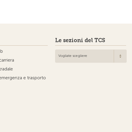
Le sezioni del TCS
ub
Vogliate scegliere
carriera
tradale
'emergenza e trasporto