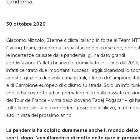
pandemia.
30 ottobre 2020
Giacomo Nizzolo, 31enne ciclista italiano in forze al Team NT
Cycling Team, ci racconta la sua stagione di corse che, nonos
le incertezze causate dalla pandemia, gli ha dato grandi
soddisfazioni. L’atleta brianzolo, domiciliato in Ticino dal 2013,
infatti centrato due importanti successi, aggiudicandosi lo sco
agosto, grazie a due volate magistrali, il titolo di Campione ita
e di Campione europeo di ciclismo su strada. Solo un infortuni
che lo ha costretto ad un prematuro ritiro dalla passata edizio
del Tour de France - vinta dallo sloveno Tadej Pogacar – gli h
tolto la possibilità di contendersi posizioni di rilievo, ma il mora
alto in vista del prossimo anno.
La pandemia ha colpito duramente anche il mondo dello
sport, dopo l’annullamento di molte delle gare in progr