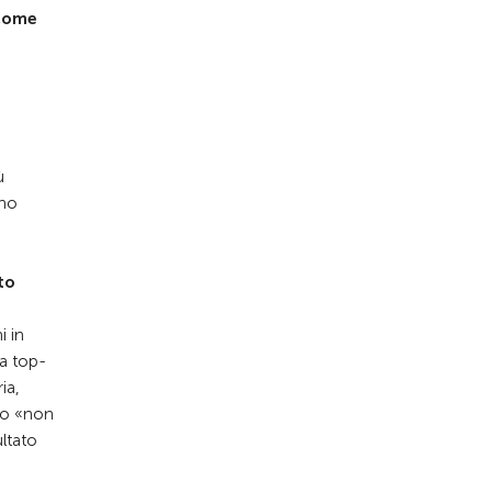
 come
ù
ono
to
i in
na top-
ia,
ato «non
ltato