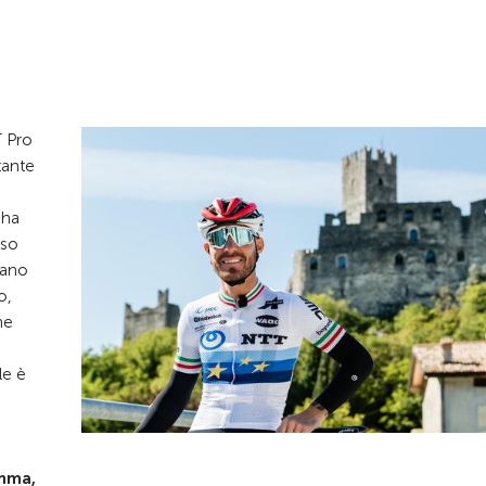
T Pro
tante
 ha
rso
liano
o,
ne
a
le è
amma,