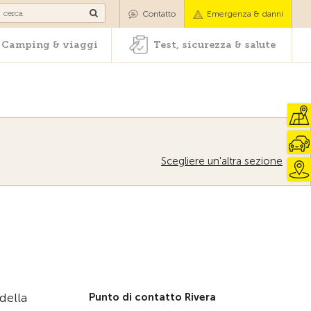
oli
Camping & viaggi
Test, sicurezza & salute
Contatto
Emergenza & danni
Camping & viaggi
Test, sicurezza & salute
Scegliere un'altra sezione
della
Punto di contatto Rivera