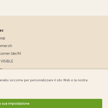
ner
hop
rner.ch
orner (de/fr)
VISIBLE
ou
d
v3.56 / Production publish 1