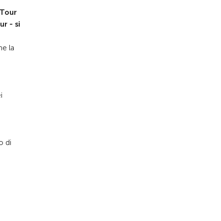
 Tour
r - si
he la
i
o di