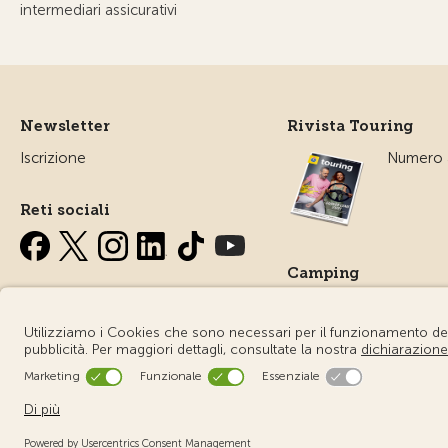
intermediari assicurativi
Newsletter
Rivista Touring
Iscrizione
Numero a
Reti sociali
Camping
Tutto sul
campegg
© Touring Club Svizzero
Condizioni d'uso – Informazioni giuri