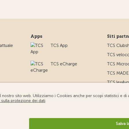
Apps
Siti part
ttuale
TCS App
TCS Clubs
TCS veloco
TCS eCharge
TCS Microc
TCS MADE 
TCS lex4y
TCS MyMe
io
diche
Protezione dei dati
Impostazione cookie