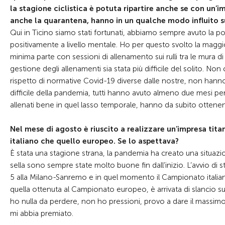
la stagione ciclistica è potuta ripartire anche se con un
anche la quarantena, hanno in un qualche modo influito sul
Qui in Ticino siamo stati fortunati, abbiamo sempre avuto la poss
positivamente a livello mentale. Ho per questo svolto la maggi
minima parte con sessioni di allenamento sui rulli tra le mura 
gestione degli allenamenti sia stata più difficile del solito. N
rispetto di normative Covid-19 diverse dalle nostre, non hanno
difficile della pandemia, tutti hanno avuto almeno due mesi pe
allenati bene in quel lasso temporale, hanno da subito ottenenut
Nel mese di agosto è riuscito a realizzare un’impresa tita
italiano che quello europeo. Se lo aspettava?
È stata una stagione strana, la pandemia ha creato una situazi
sella sono sempre state molto buone fin dall’inizio. L’avvio di
5 alla Milano-Sanremo e in quel momento il Campionato italian
quella ottenuta al Campionato europeo, è arrivata di slancio s
ho nulla da perdere, non ho pressioni, provo a dare il massimo
mi abbia premiato.