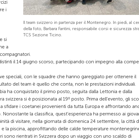
cizi
re i
Il team svizzero in partenza per il Montenegro. In piedi, al ce
della foto, Barbara Fantini, responsabile corsi e sicurezza str
TCS Sezione Ticino.
e si
me a
accompagnatori.
o distinti il 14 giugno scorso, partecipando con impegno alla compe
ove speciali, con le squadre che hanno gareggiato per ottenere il
sultato del team è quello che conta, non le prestazioni individuali.
ia ha conquistato il primo posto, seguita dalla Lettonia e dalla
vizzera si è posizionata al 19º posto. Prima dell'evento, gli scola
a sfidare i coetanei provenienti da tutta Europa e affrontando a
. Nonostante la classifica, quest’esperienza ha permesso ai giovan
uinità di visitare, nella giornata di domenica 24 settembre, la città d
e la piscina, approfittando delle calde temperature montenegrin
ri sono rientrati in Svizzera dopo un viaggio con uno scaldo di