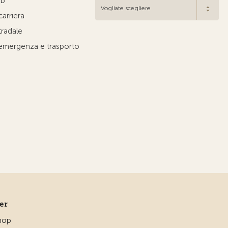
ub
Vogliate scegliere
carriera
tradale
'emergenza e trasporto
ner
hop