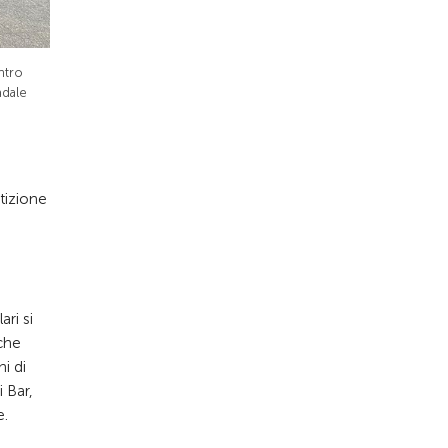
ntro
adale
tizione
ri si
nche
i di
i Bar,
e.