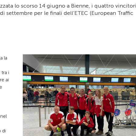
zzata lo scorso 14 giugno a Bienne, i quattro vincitori
 settembre per le finali dell’ETEC (European Traffic
a la
tra i
re ai
se
a
 nel
 di