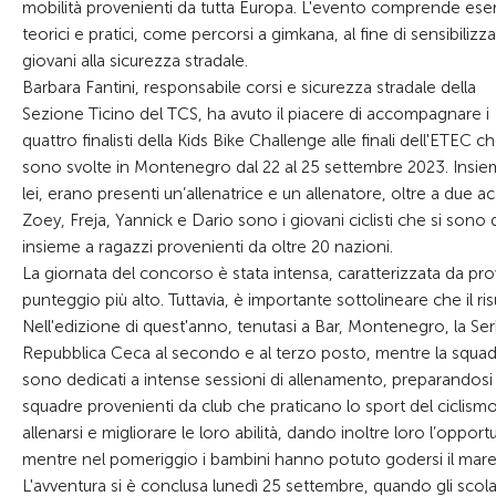
mobilità provenienti da tutta Europa. L'evento comprende eser
teorici e pratici, come percorsi a gimkana, al fine di sensibilizza
giovani alla sicurezza stradale.
Barbara Fantini, responsabile corsi e sicurezza stradale della
Sezione Ticino del TCS, ha avuto il piacere di accompagnare i
quattro finalisti della Kids Bike Challenge alle finali dell'ETEC ch
sono svolte in Montenegro dal 22 al 25 settembre 2023. Insie
lei, erano presenti un’allenatrice e un allenatore, oltre a due 
Zoey, Freja, Yannick e Dario sono i giovani ciclisti che si son
insieme a ragazzi provenienti da oltre 20 nazioni.
La giornata del concorso è stata intensa, caratterizzata da pr
punteggio più alto. Tuttavia, è importante sottolineare che il ri
Nell'edizione di quest'anno, tenutasi a Bar, Montenegro, la Serb
Repubblica Ceca al secondo e al terzo posto, mentre la squadra s
sono dedicati a intense sessioni di allenamento, preparandosi 
squadre provenienti da club che praticano lo sport del ciclismo
allenarsi e migliorare le loro abilità, dando inoltre loro l’opport
mentre nel pomeriggio i bambini hanno potuto godersi il mare 
L'avventura si è conclusa lunedì 25 settembre, quando gli scola