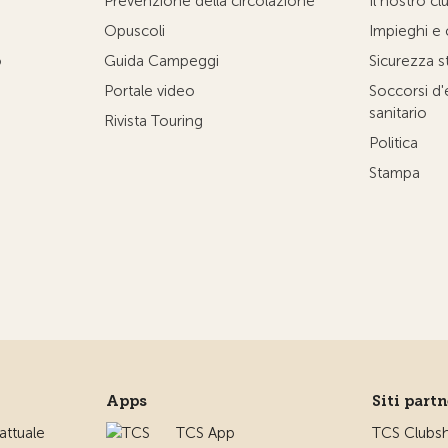
Prevenzione della circolazione
Il nostro cl
Opuscoli
Impieghi e 
o
Guida Campeggi
Sicurezza s
Portale video
Soccorsi d
sanitario
Rivista Touring
Politica
Stampa
Apps
Siti part
ttuale
TCS App
TCS Clubs