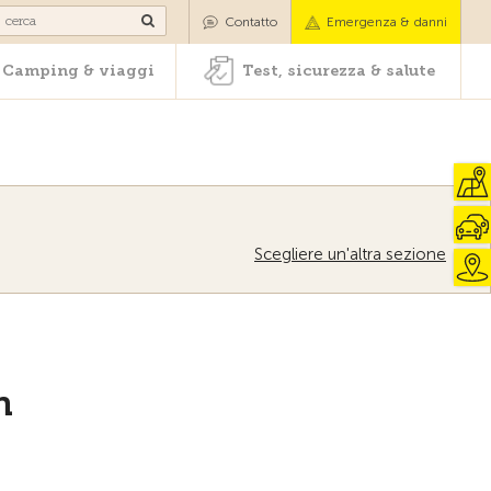
oli
Camping & viaggi
Test, sicurezza & salute
Contatto
Emergenza & danni
Camping & viaggi
Test, sicurezza & salute
Scegliere un'altra sezione
n