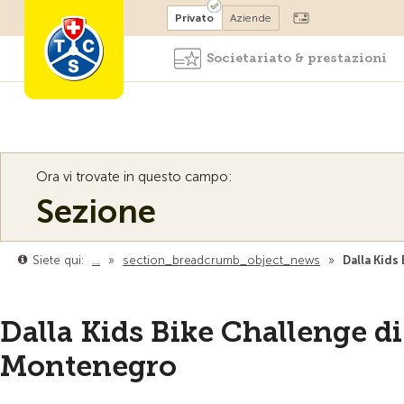
Diventare socio
Privato
Aziende
Societariato & prestazioni
Ora vi trovate in questo campo:
Sezione
Siete qui:
…
»
section_breadcrumb_object_news
»
Dalla Kids
Dalla Kids Bike Challenge di
Montenegro