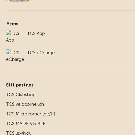
Apps
TCS App
TCS eCharge
Siti partner
TCS Clubshop
TCS velocorner.ch
TCS Microcorner (de/fr)
TCS MADE VISIBLE
TCS lex4you