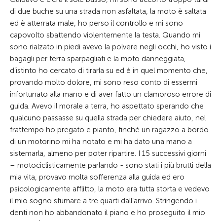
di due buche su una strada non asfaltata, la moto è saltata
ed è atterrata male, ho perso il controllo e mi sono
capovolto sbattendo violentemente la testa. Quando mi
sono rialzato in piedi avevo la polvere negli occhi, ho visto i
bagagli per terra sparpagliati e la moto danneggiata,
d’istinto ho cercato di tirarla su ed è in quel momento che,
provando molto dolore, mi sono reso conto di essermi
infortunato alla mano e di aver fatto un clamoroso errore di
guida. Avevo il morale a terra, ho aspettato sperando che
qualcuno passasse su quella strada per chiedere aiuto, nel
frattempo ho pregato e pianto, finché un ragazzo a bordo
di un motorino mi ha notato e mi ha dato una mano a
sistemarla, almeno per poter ripartire. I 15 successivi giorni
– motociclisticamente parlando - sono stati i più brutti della
mia vita, provavo molta sofferenza alla guida ed ero
psicologicamente afflitto, la moto era tutta storta e vedevo
il mio sogno sfumare a tre quarti dall’arrivo. Stringendo i
denti non ho abbandonato il piano e ho proseguito il mio