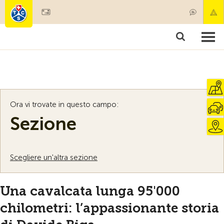
Diventare socio
Societariato & prestazioni
Prodotti
Corsi & controlli veicoli
Camping & viaggi
Test, sicurezza & salute
Ora vi trovate in questo campo:
Sezione
Scegliere un'altra sezione
Una cavalcata lunga 95'000
chilometri: l’appassionante storia