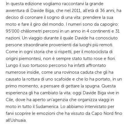
In questa edizione vogliamo raccontarvi la grande
avventura di Davide Biga, che nel 2011, all’età di 36 anni, ha
deciso di coronare il sogno di una vita: prendere la sua
moto e fare il giro del mondo. I numeri sono da capogiro:
95'000 chililometri percorsi in un anno in 4 continenti e 31
nazioni. Un viaggio durante il quale Davide ha conosciuto
persone straordinarie provenienti dai luoghi più remoti.
Come in ogni storia che si rispetti, per il motociclista di
origini piemontesi, non è sempre stato tutto rose e fiori.
Lungo il suo tortuoso percorso ha infatti affrontato
numerose insidie, come una rovinosa caduta che gli ha
causato la rottura di uno scafoide e che lo ha portato, in un
primo momento, a pensare di gettare la spugna. Questa
esperienza gli ha cambiato la vita; oggi Davide Biga vive in
Cile, dove ha aperto un’agenzia che organizza viaggi in
moto in tutto il Sudamerica. Lo abbiamo intervistato per
farvi scoprire le emozioni che ha vissuto da Capo Nord fino
all’Ushuaia.