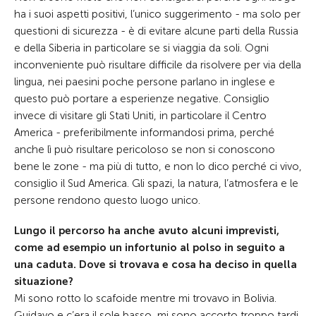
ha i suoi aspetti positivi, l’unico suggerimento - ma solo per
questioni di sicurezza - è di evitare alcune parti della Russia
e della Siberia in particolare se si viaggia da soli. Ogni
inconveniente può risultare difficile da risolvere per via della
lingua, nei paesini poche persone parlano in inglese e
questo può portare a esperienze negative. Consiglio
invece di visitare gli Stati Uniti, in particolare il Centro
America - preferibilmente informandosi prima, perché
anche lì può risultare pericoloso se non si conoscono
bene le zone - ma più di tutto, e non lo dico perché ci vivo,
consiglio il Sud America. Gli spazi, la natura, l’atmosfera e le
persone rendono questo luogo unico.
Lungo il percorso ha anche avuto alcuni imprevisti,
come ad esempio un infortunio al polso in seguito a
una caduta. Dove si trovava e cosa ha deciso in quella
situazione?
Mi sono rotto lo scafoide mentre mi trovavo in Bolivia.
Guidavo e c’era il sole basso, mi sono accorto troppo tardi