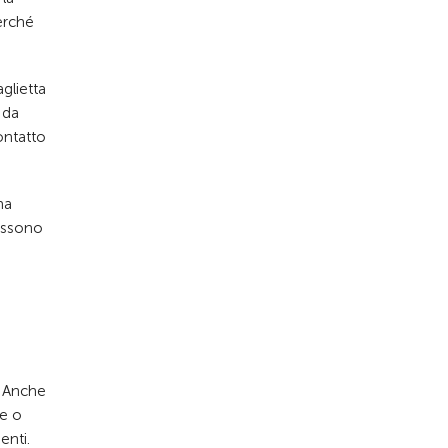
erché
glietta
 da
ontatto
na
possono
. Anche
ce o
enti.