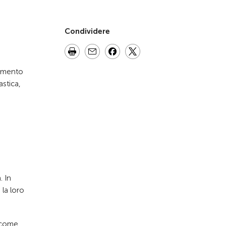
Condividere
namento
astica,
. In
la loro
e come