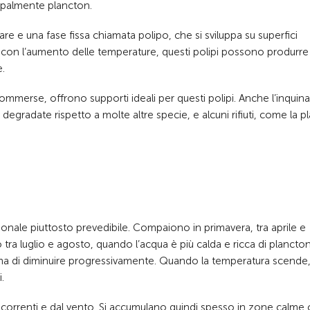
cipalmente plancton.
 mare e una fase fissa chiamata polipo, che si sviluppa su superfici
con l’aumento delle temperature, questi polipi possono produrre
.
 sommerse, offrono supporti ideali per questi polipi. Anche l’inqui
egradate rispetto a molte altre specie, e alcuni rifiuti, come la pl
ionale piuttosto prevedibile. Compaiono in primavera, tra aprile e
ra luglio e agosto, quando l’acqua è più calda e ricca di plancton
ma di diminuire progressivamente. Quando la temperatura scende, 
.
 correnti e dal vento. Si accumulano quindi spesso in zone calm