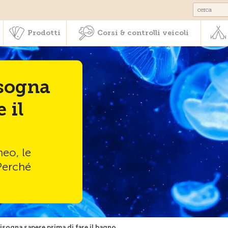
Societariato & prestazioni
Prodotti
Corsi & controlli veic
Prodotti
Corsi & controlli veicoli
isogna
 il
eo, le
Perché
isogna sapere prima di fare il bagno