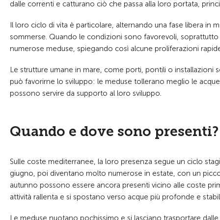
dalle correnti e catturano ciò che passa alla loro portata, prin
Il loro ciclo di vita è particolare, alternando una fase libera in
sommerse. Quando le condizioni sono favorevoli, soprattutto 
numerose meduse, spiegando così alcune proliferazioni rapide
Le strutture umane in mare, come porti, pontili o installazioni
può favorirne lo sviluppo: le meduse tollerano meglio le acque d
possono servire da supporto al loro sviluppo.
Quando e dove sono presenti?
Sulle coste mediterranee, la loro presenza segue un ciclo stag
giugno, poi diventano molto numerose in estate, con un picco t
autunno possono essere ancora presenti vicino alle coste pri
attività rallenta e si spostano verso acque più profonde e stabili
Le meduse nuotano pochissimo e si lasciano trasportare dalle