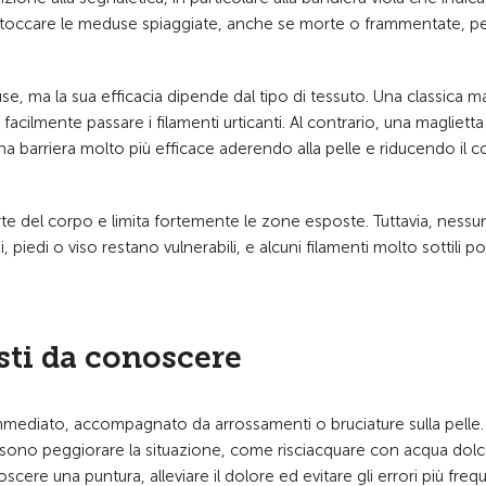
on toccare le meduse spiaggiate, anche se morte o frammentate, p
, ma la sua efficacia dipende dal tipo di tessuto. Una classica ma
cilmente passare i filamenti urticanti. Al contrario, una maglietta
a barriera molto più efficace aderendo alla pelle e riducendo il c
te del corpo e limita fortemente le zone esposte. Tuttavia, nessu
piedi o viso restano vulnerabili, e alcuni filamenti molto sottili 
sti da conoscere
mediato, accompagnato da arrossamenti o bruciature sulla pelle
ossono peggiorare la situazione, come risciacquare con acqua dol
ere una puntura, alleviare il dolore ed evitare gli errori più frequ