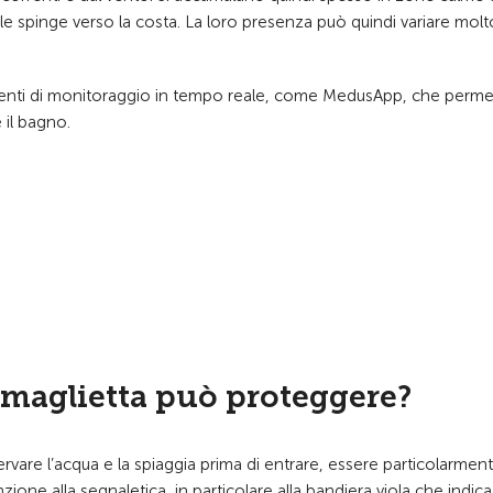
o le spinge verso la costa. La loro presenza può quindi variare molt
trumenti di monitoraggio in tempo reale, come MedusApp, che perm
 il bagno.
 maglietta può proteggere?
ervare l’acqua e la spiaggia prima di entrare, essere particolarmen
one alla segnaletica, in particolare alla bandiera viola che indica