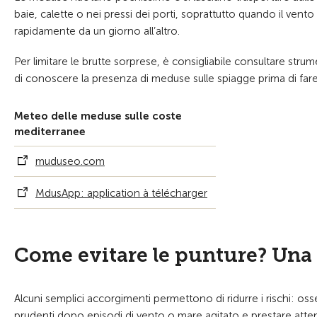
baie, calette o nei pressi dei porti, soprattutto quando il vent
rapidamente da un giorno all’altro.
Per limitare le brutte sorprese, è consigliabile consultare s
di conoscere la presenza di meduse sulle spiagge prima di fare
Meteo delle meduse sulle coste
mediterranee
muduseo.com
MdusApp: application à télécharger
Come evitare le punture? Una
Alcuni semplici accorgimenti permettono di ridurre i rischi: oss
prudenti dopo episodi di vento o mare agitato e prestare attenzi