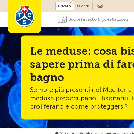
Diventare socio
Privato
Aziende
Societariato & prestazioni
Le meduse: cosa b
sapere prima di fare
bagno
Sempre più presenti nel Mediterran
meduse preoccupano i bagnanti. 
proliferano e come proteggersi?
Siete qui:
Privato
»
Le meduse: cosa b