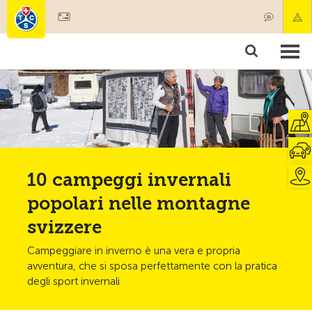
Diventare socio
Societariato & prestazioni
Prodotti
Corsi & controlli veicoli
Camping & viaggi
Test, sicurezza & salute
10 campeggi invernali
popolari nelle montagne
svizzere
Campeggiare in inverno è una vera e propria
avventura, che si sposa perfettamente con la pratica
degli sport invernali