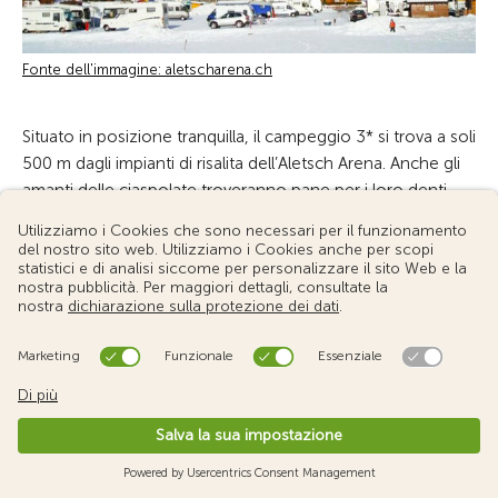
Fonte dell'immagine: aletscharena.ch
Situato in posizione tranquilla, il campeggio 3* si trova a soli
500 m dagli impianti di risalita dell’Aletsch Arena. Anche gli
amanti delle ciaspolate troveranno pane per i loro denti
grazie ai bei percorsi presenti nei dintorni del camping. Gli
appassionati di sci di fondo potranno divertirsi lungo i 18
km della pista di Niederwald.
>> Camping Eggishorn