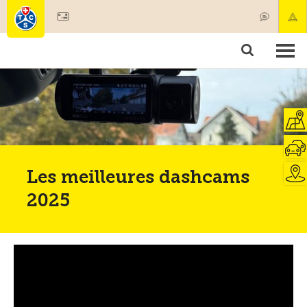
Devenir membre
Membres & prestations
Produits
Cours & contrôles véhicules
Camping & voyages
Tests, sécurité & santé
Les meilleures dashcams
2025