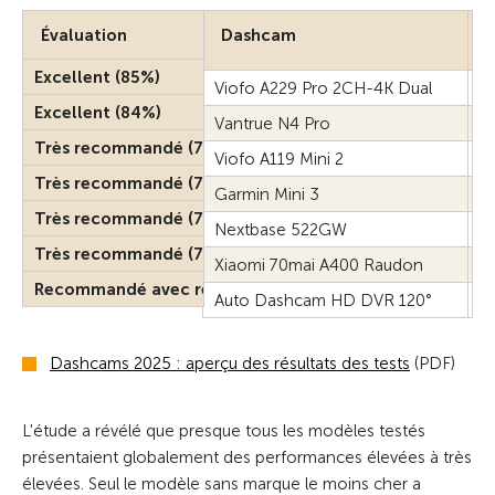
Évaluation
Dashcam
P
Excellent (85%)
Viofo A229 Pro 2CH-4K Dual
C
Excellent (84%)
Vantrue N4 Pro
C
Très recommandé (79%)
Viofo A119 Mini 2
C
Très recommandé (76%)
Garmin Mini 3
C
Très recommandé (72%)
Nextbase 522GW
C
Très recommandé (71%)
Xiaomi 70mai A400 Raudon
C
Recommandé avec réserve (24%)
Auto Dashcam HD DVR 120°
C
Dashcams 2025 : aperçu des résultats des tests
(PDF)
L'étude a révélé que presque tous les modèles testés
présentaient globalement des performances élevées à très
élevées. Seul le modèle sans marque le moins cher a