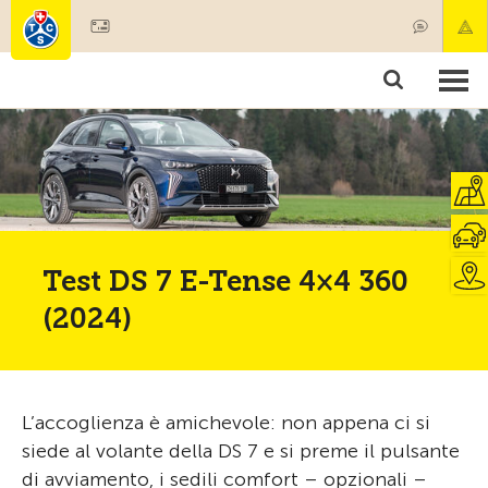
Diventare socio
Societariato & prestazioni
Prodotti
Corsi & controlli veicoli
Camping & viaggi
Test, sicurezza & salute
Test DS 7 E-Tense 4×4 360
(2024)
L’accoglienza è amichevole: non appena ci si
siede al volante della DS 7 e si preme il pulsante
di avviamento, i sedili comfort – opzionali –