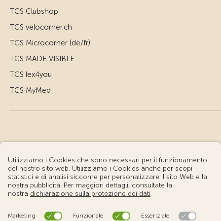
TCS Clubshop
TCS velocorner.ch
TCS Microcorner (de/fr)
TCS MADE VISIBLE
TCS lex4you
TCS MyMed
© Touring Club Svizzero
Condizioni d'uso – Informazioni giuridiche