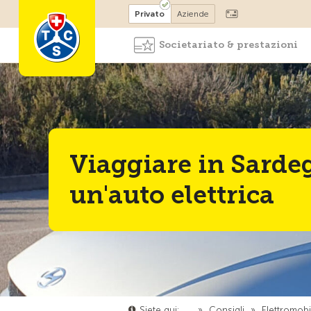
Diventare socio
Privato
Aziende
Societariato & prestazioni
Viaggiare in Sarde
un'auto elettrica
Siete qui:
…
»
Consigli
»
Elettromobil