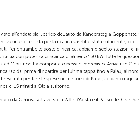
visto all'andata sia il carico dell'auto da Kandersteg a Goppenste
Genova una sola sosta per la ricarica sarebbe stata sufficiente, ciò
. Per entrambe le soste di ricarica, abbiamo scelto stazioni di ri
continua con potenza di ricarica di almeno 150 kW. Tutte le questio
va ad Olbia non ha comportato nessun imprevisto. Arrivati ad Olbi
ca rapida, prima di ripartire per l'ultima tappa fino a Palau, al nord
 brevi tratti per fare le spese nei dintorni di Palau, abbiamo raggiu
ca di 15 minuti a Olbia al ritorno.
inerario da Genova attraverso la Valle d'Aosta e il Passo del Gran Sa