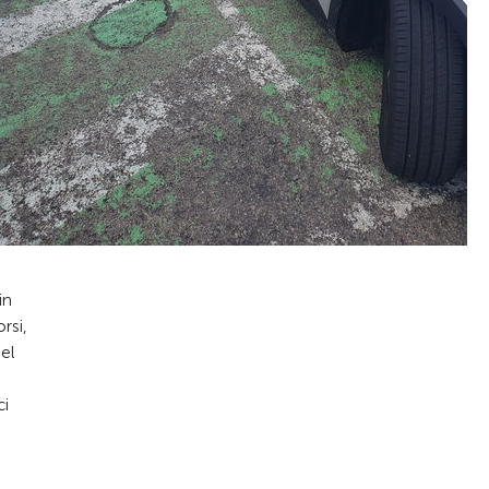
in
rsi,
del
o
ci