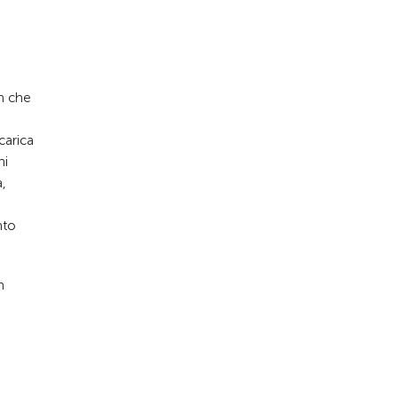
in che
carica
ni
a,
nto
n