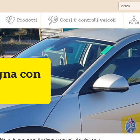
Societariato & prestazioni
Prodotti
Corsi & controlli veic
Prodotti
Corsi & controlli veicoli
gna con
ità
»
Viaggiare in Sardegna con un'auto elettrica