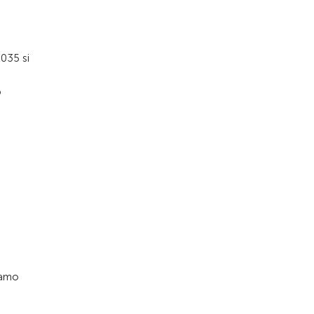
Alla pagina iniziale
2035 si
o
iamo