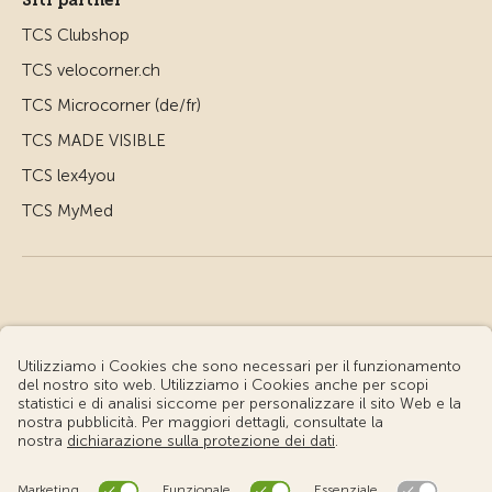
TCS Clubshop
TCS velocorner.ch
TCS Microcorner (de/fr)
TCS MADE VISIBLE
TCS lex4you
TCS MyMed
© Touring Club Svizzero
Condizioni d'uso – Informazioni giuridiche