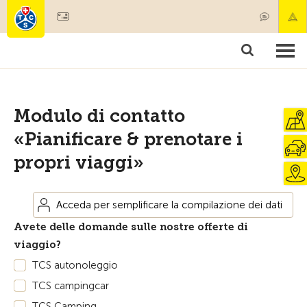
Diventare socio
Societariato & prestazioni
Prodotti
Corsi & controlli veicoli
Camping & viaggi
Test, sicurezza & salute
Modulo di contatto
«Pianificare & prenotare i
propri viaggi»
Acceda per semplificare la compilazione dei dati
Avete delle domande sulle nostre offerte di
viaggio?
TCS autonoleggio
TCS campingcar
TCS Camping