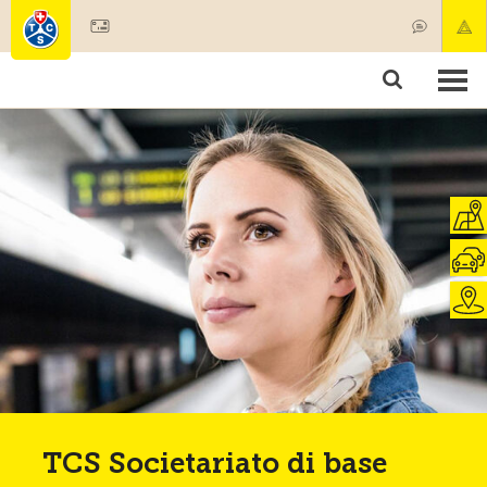
Diventare socio
Societariato & prestazioni
Prodotti
Corsi & controlli veicoli
Camping & viaggi
Test, sicurezza & salute
TCS Societariato di base