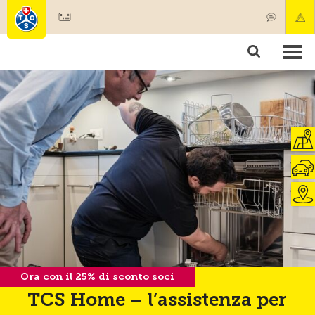
Diventare socio
Societariato & prestazioni
Prodotti
Corsi & controlli veicoli
Camping & viaggi
Test, sicurezza & salute
Ora con il 25% di sconto soci
TCS Home – l’assistenza per