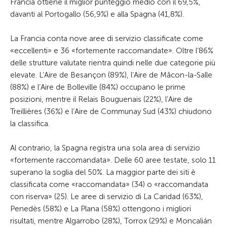
Francia ottiene il miglior punteggio medio con il 69,5%,
davanti al Portogallo (56,9%) e alla Spagna (41,8%).
La Francia conta nove aree di servizio classificate come
«eccellenti» e 36 «fortemente raccomandate». Oltre l’86%
delle strutture valutate rientra quindi nelle due categorie più
elevate. L’Aire de Besançon (89%), l’Aire de Mâcon-la-Salle
(88%) e l’Aire de Bolleville (84%) occupano le prime
posizioni, mentre il Relais Bouguenais (22%), l’Aire de
Treillières (36%) e l’Aire de Communay Sud (43%) chiudono
la classifica.
Al contrario, la Spagna registra una sola area di servizio
«fortemente raccomandata». Delle 60 aree testate, solo 11
superano la soglia del 50%. La maggior parte dei siti è
classificata come «raccomandata» (34) o «raccomandata
con riserva» (25). Le aree di servizio di La Caridad (63%),
Penedès (58%) e La Plana (58%) ottengono i migliori
risultati, mentre Algarrobo (28%), Torrox (29%) e Moncalián