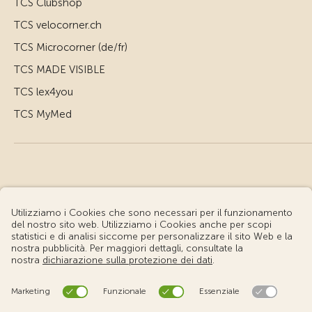
TCS Clubshop
TCS velocorner.ch
TCS Microcorner (de/fr)
TCS MADE VISIBLE
TCS lex4you
TCS MyMed
© Touring Club Svizzero
Condizioni d'uso – Informazioni giuridiche
Protezione dei dati