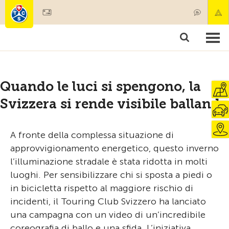
Diventare socio
Societariato & prestazioni
Prodotti
Corsi & controlli veicoli
Camping & viaggi
Test, sicurezza & salute
Quando le luci si spengono, la
Svizzera si rende visibile ballando
A fronte della complessa situazione di
approvvigionamento energetico, questo inverno
l’illuminazione stradale è stata ridotta in molti
luoghi. Per sensibilizzare chi si sposta a piedi o
in bicicletta rispetto al maggiore rischio di
incidenti, il Touring Club Svizzero ha lanciato
una campagna con un video di un’incredibile
coreografia di ballo e una sfida. L’iniziativa