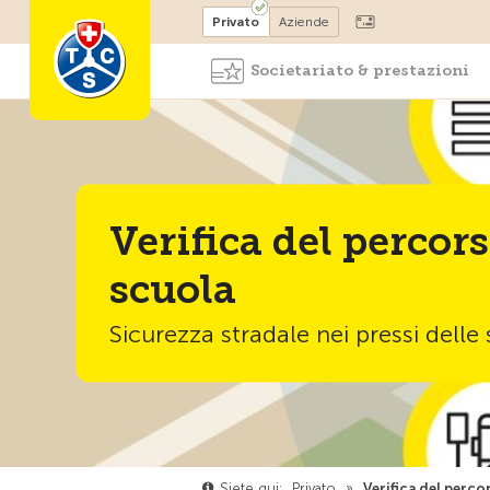
Diventare socio
Privato
Aziende
Societariato & prestazioni
Verifica del percor
scuola
Sicurezza stradale nei pressi delle
Siete qui:
Privato
»
Verifica del perc