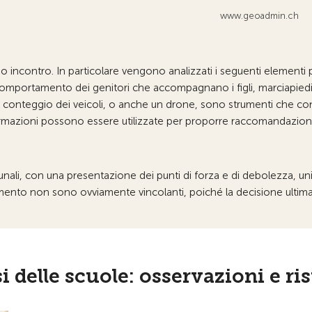
www.geoadmin.ch
mo incontro. In particolare vengono analizzati i seguenti elementi pe
comportamento dei genitori che accompagnano i figli, marciapiedi, pa
tà e il conteggio dei veicoli, o anche un drone, sono strumenti che
ormazioni possono essere utilizzate per proporre raccomandazioni e
nali, con una presentazione dei punti di forza e di debolezza, uni
mento non sono ovviamente vincolanti, poiché la decisione ultima s
i delle scuole: osservazioni e ri