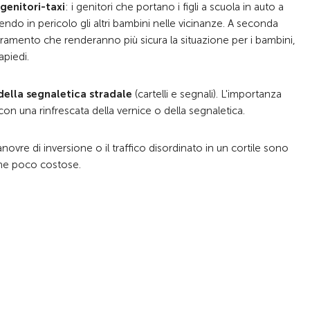
genitori-taxi
: i genitori che portano i figli a scuola in auto a
ndo in pericolo gli altri bambini nelle vicinanze. A seconda
ioramento che renderanno più sicura la situazione per i bambini,
apiedi.
ella segnaletica stradale
(cartelli e segnali). L'importanza
on una rinfrescata della vernice o della segnaletica.
vre di inversione o il traffico disordinato in un cortile sono
iche poco costose.