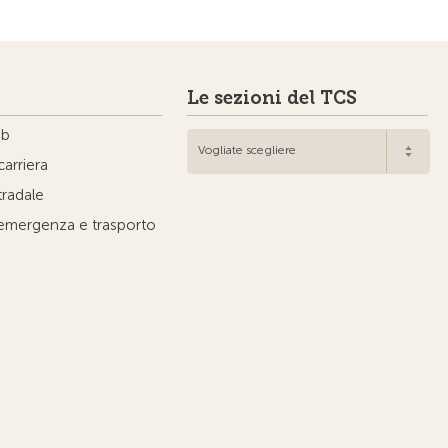
Le sezioni del TCS
ub
Vogliate scegliere
carriera
tradale
'emergenza e trasporto