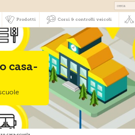
Societariato & prestazioni
Prodotti
Corsi & controlli veic
Prodotti
Corsi & controlli veicoli
so casa-
 scuole
orso casa-scuola