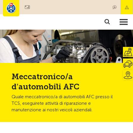
Diventare socio
Societariato & prestazioni
Prodotti
Corsi & controlli veicoli
Camping & viaggi
Test, sicurezza & salute
Meccatronico/a
d'automobili AFC
Quale meccatronico/a di automobili AFC presso il
TCS, eseguirete attività di riparazione e
manutenzione ai nostri veicoli aziendali.