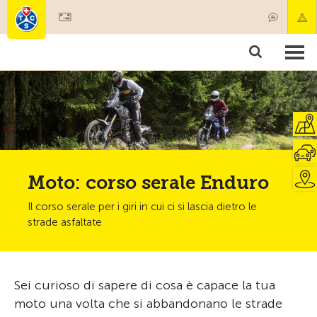
Diventare socio
Societariato & prestazioni
Prodotti
Corsi & controlli veicoli
Camping & viaggi
Test, sicurezza & salute
Moto: corso serale Enduro
Il corso serale per i giri in cui ci si lascia dietro le
strade asfaltate
Sei curioso di sapere di cosa è capace la tua
moto una volta che si abbandonano le strade