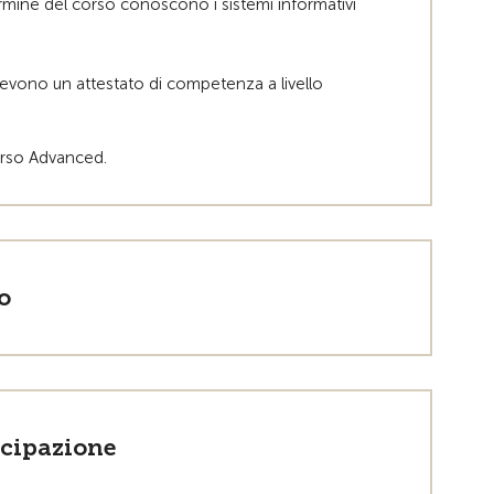
 termine del corso conoscono i sistemi informativi
cevono un attestato di competenza a livello
orso Advanced.
o
ecipazione