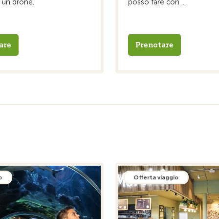
 un drone.
posso fare con ...
are
Prenotare
o
Offerta viaggio