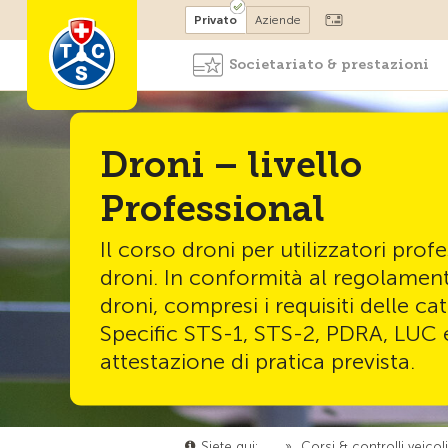
Diventare socio
Privato
Aziende
Societariato & prestazioni
Droni – livello
Professional
Il corso droni per utilizzatori profe
droni. In conformità al regolamen
droni, compresi i requisiti delle ca
Specific STS-1, STS-2, PDRA, LUC 
attestazione di pratica prevista.
Siete qui:
…
»
Corsi & controlli veicol