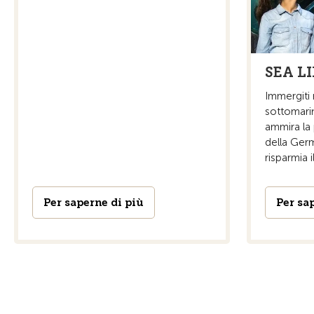
SEA L
Immergiti
sottomari
ammira la 
della Ger
risparmia i
Per saperne di più
Per sa