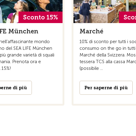
Sconto 15%
Sco
IFE München
Marché
 nell'affascinante mondo
10% di sconto per tutti i so
no del SEA LIFE München
consumo on the go in tutti i
più grande varietà di squali
Marché della Svizzera. Most
mania. Prenota ora e
tessera TCS alla cassa Mar
l 15%!
(possibile ...
perne di più
Per saperne di più