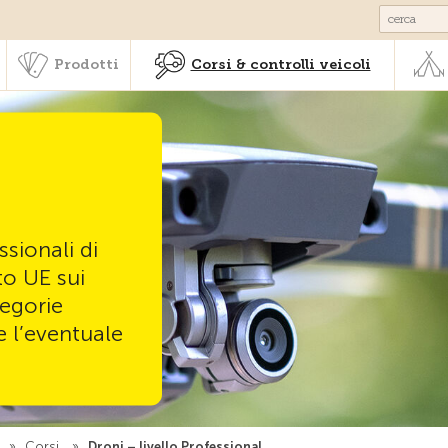
Societariato & prestazioni
Prodotti
Corsi & controlli veic
Prodotti
Corsi & controlli veicoli
ssionali di
to UE sui
tegorie
e l’eventuale
i
»
Corsi
»
Droni – livello Professional