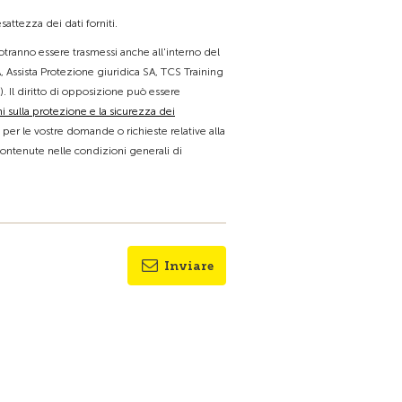
attezza dei dati forniti.
 potranno essere trasmessi anche all'interno del
, Assista Protezione giuridica SA, TCS Training
). Il diritto di opposizione può essere
i sulla protezione e la sicurezza dei
e per le vostre domande o richieste relative alla
contenute nelle condizioni generali di
Inviare