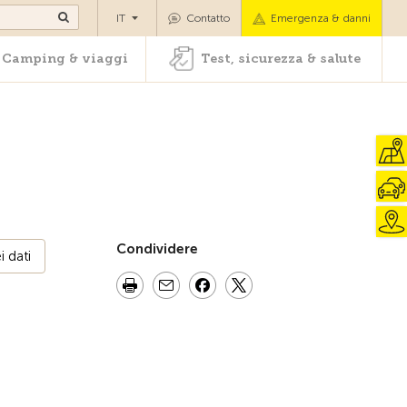
oli
Camping & viaggi
Test, sicurezza & salute
IT
Contatto
Emergenza & danni
Camping & viaggi
Test, sicurezza & salute
Condividere
 dati