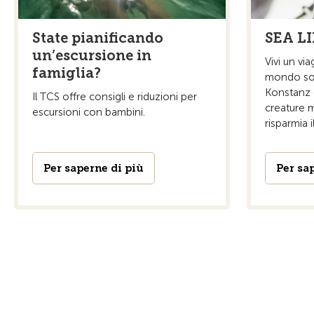
State pianificando
SEA LI
un’escursione in
Vivi un vi
famiglia?
mondo sot
Konstanz e
Il TCS offre consigli e riduzioni per
creature m
escursioni con bambini.
risparmia i
Per saperne di più
Per sa