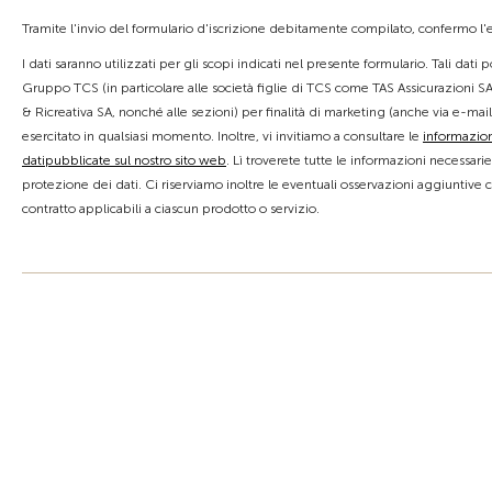
Tramite l'invio del formulario d'iscrizione debitamente compilato, confermo l'es
I dati saranno utilizzati per gli scopi indicati nel presente formulario. Tali dati
Gruppo TCS (in particolare alle società figlie di TCS come TAS Assicurazioni SA
& Ricreativa SA, nonché alle sezioni) per finalità di marketing (anche via e-mail
esercitato in qualsiasi momento. Inoltre, vi invitiamo a consultare le
informazion
datipubblicate sul nostro sito web
. Lì troverete tutte le informazioni necessari
protezione dei dati. Ci riserviamo inoltre le eventuali osservazioni aggiuntive 
contratto applicabili a ciascun prodotto o servizio.