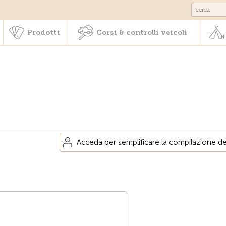
Societariato & prestazioni
Prodotti
Corsi & controlli veic
Prodotti
Corsi & controlli veicoli
Acceda per semplificare la compilazione dei