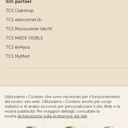
Siti partner
TCS Clubshop
TCS velocorner.ch
TCS Microcorner (de/fr)
TCS MADE VISIBLE
TCS lex4you
TCS MyMed
© Touring Club Svizzero
Condizioni d'uso – Informazioni giuridiche