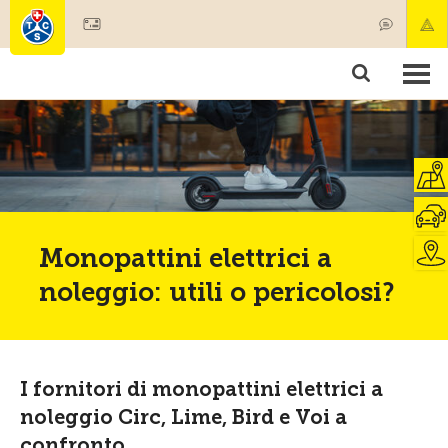
Diventare socio
Societariato & prestazioni
Prodotti
Corsi & controlli veicoli
Camping & viaggi
Test, sicurezza & salute
Monopattini elettrici a
noleggio: utili o pericolosi?
I fornitori di monopattini elettrici a
noleggio Circ, Lime, Bird e Voi a
confronto