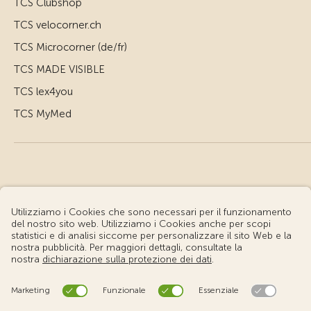
TCS Clubshop
TCS velocorner.ch
TCS Microcorner (de/fr)
TCS MADE VISIBLE
TCS lex4you
TCS MyMed
© Touring Club Svizzero
Condizioni d'uso – Informazioni giuridiche
Protezione dei dati