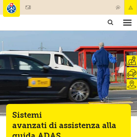
Diventare socio
Societariato & prestazioni
Prodotti
Corsi & controlli veicoli
Camping & viaggi
Test, sicurezza & salute
Sistemi
avanzati di assistenza alla
guida ADAS