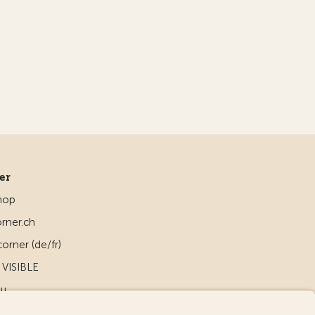
ner
hop
rner.ch
orner (de/fr)
VISIBLE
ou
d