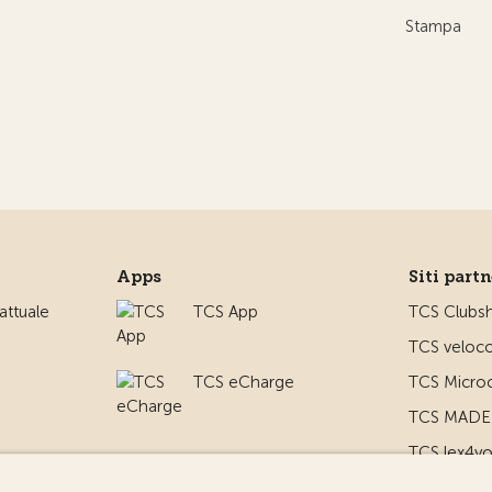
Stampa
Apps
Siti part
ttuale
TCS App
TCS Clubs
TCS veloco
TCS eCharge
TCS Microc
TCS MADE 
TCS lex4y
TCS MyMe