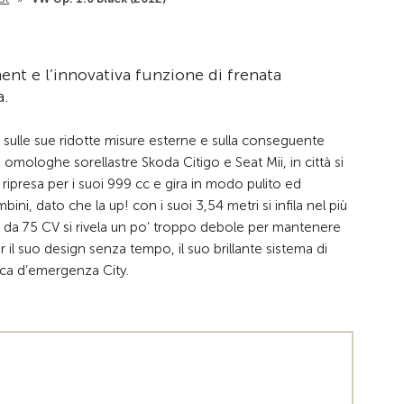
ment e l’innovativa funzione di frenata
a.
a sulle sue ridotte misure esterne e sulla conseguente
omologhe sorellastre Skoda Citigo e Seat Mii, in città si
 ripresa per i suoi 999 cc e gira in modo pulito ed
ini, dato che la up! con i suoi 3,54 metri si infila nel più
 da 75 CV si rivela un po’ troppo debole per mantenere
il suo design senza tempo, il suo brillante sistema di
ica d’emergenza City.