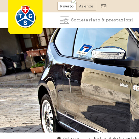
Diventare socio
Privato
Aziende
Societariato & prestazioni
Siete qui:
…
»
Test
»
Auto & crash te