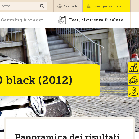
oli
Camping & viaggi
Test, sicurezza & salute
Contatto
Emergenza & danni
Camping & viaggi
Test, sicurezza & salute
 black (2012)
Panoramica dei risultati