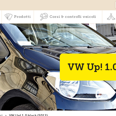
Societariato & prestazioni
Prodotti
Corsi & controlli veic
Prodotti
Corsi & controlli veicoli
VW Up! 1.0
st
»
VW Up! 1.0 black (2012)