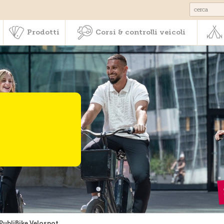
Societariato & prestazioni
Prodotti
Corsi & controlli veic
Prodotti
Corsi & controlli veicoli
PubliBike Velospot