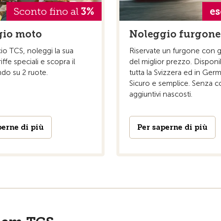
Sconto fino al
3%
es
gio moto
Noleggio furgone
o TCS, noleggi la sua
Riservate un furgone con g
ffe speciali e scopra il
del miglior prezzo. Disponib
do su 2 ruote.
tutta la Svizzera ed in Germ
Sicuro e semplice. Senza co
aggiuntivi nascosti.
perne di più
Per saperne di più