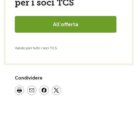
per i soci TCS
All'offerta
Valido per tutti i soci TCS.
Condividere