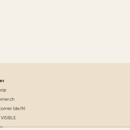
ner
hop
rner.ch
orner (de/fr)
VISIBLE
ou