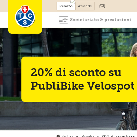
Diventare socio
Privato
Aziende
Societariato & prestazioni
20% di sconto su
PubliBike Velospot
Siete qui:
Privato
»
20% di sconto su 