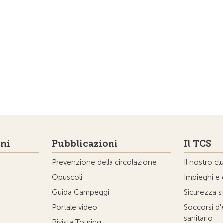
ni
Pubblicazioni
Il TCS
Prevenzione della circolazione
Il nostro cl
Opuscoli
Impieghi e 
o
Guida Campeggi
Sicurezza s
Portale video
Soccorsi d
sanitario
Rivista Touring