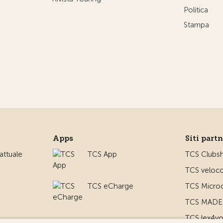
Politica
Stampa
Apps
Siti part
ttuale
TCS App
TCS Clubs
TCS veloco
TCS eCharge
TCS Microc
TCS MADE 
TCS lex4y