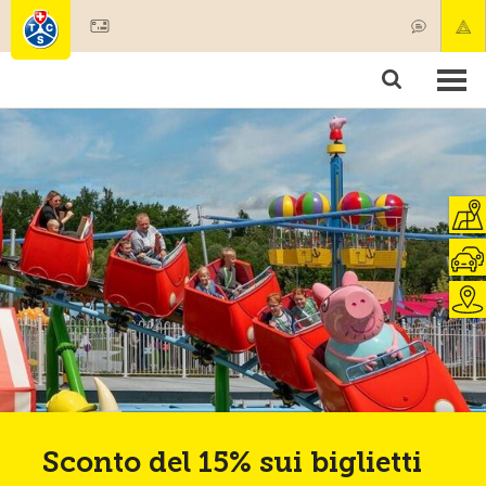
Diventare socio
Societariato & prestazioni
Prodotti
Corsi & controlli veicoli
Camping & viaggi
Test, sicurezza & salute
Sconto del 15% sui biglietti