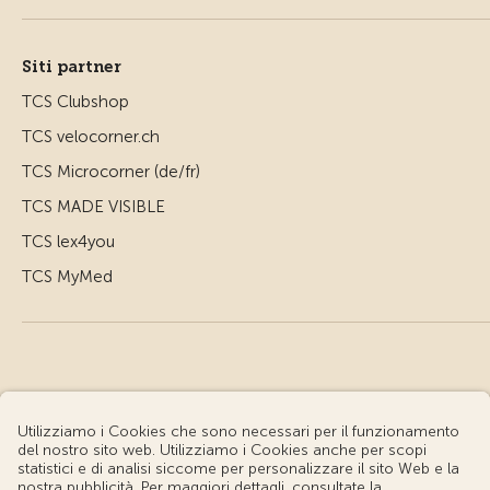
Siti partner
TCS Clubshop
TCS velocorner.ch
TCS Microcorner (de/fr)
TCS MADE VISIBLE
TCS lex4you
TCS MyMed