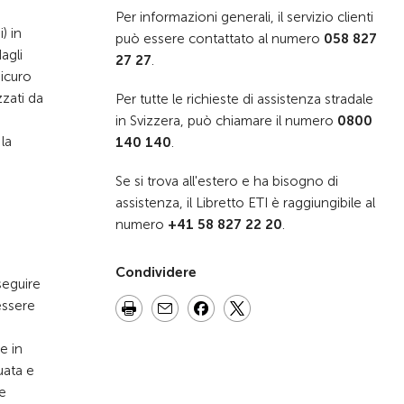
Per informazioni generali, il servizio clienti
) in
può essere contattato al numero
058 827
agli
27 27
.
sicuro
zzati da
Per tutte le richieste di assistenza stradale
in Svizzera, può chiamare il numero
0800
la
140 140
.
Se si trova all'estero e ha bisogno di
assistenza, il Libretto ETI è raggiungibile al
numero
+41 58 827 22 20
.
Condividere
seguire
essere
e in
uata e
le