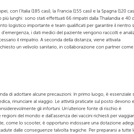
i, con l’Italia (185 casi), la Francia (155 casi) e la Spagna (120 casi
to più lunghi: sono stati effettuati 66 rimpatri dalla Thailandia e 40 d
o logistico importante e team qualificati per garantire il rientro 
ale d’emergenza, i dati medici del paziente vengono raccolti e anali
ssario il rimpatrio. A seconda della distanza, viene attivata
ichiesto un velivolo sanitario, in collaborazione con partner come 
manda di adottare alcune precauzioni. In primo luogo, è essenziale 
ica, rinunciare al viaggio. Le attività praticate sul posto devono 
iderevolmente gli infortuni. Un’ulteriore fonte di rischio è
e regioni del mondo e dall’assenza dei vaccini richiesti per viaggiar
ruote, come lo scooter, è opportuno indossare una dotazione adeg
adute dalle conseguenze talvolta tragiche. Per prepararsi a tutte 