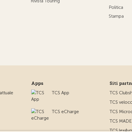
Rivista Touring
Politica
Stampa
Apps
Siti part
ttuale
TCS App
TCS Clubs
TCS veloco
TCS eCharge
TCS Microc
TCS MADE 
TCS lex4y