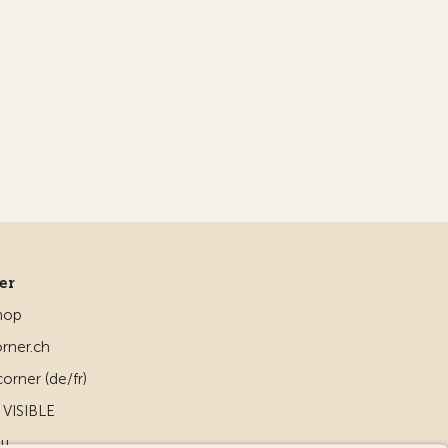
ner
hop
rner.ch
orner (de/fr)
VISIBLE
ou