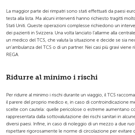
La maggior parte dei rimpatri sono stati effettuati da paesi europe
testa alla lista. Ma alcuni interventi hanno richiesto tragitti mol
Stati Uniti. Queste operazioni complesse richiedono un intervent
dei pazienti in Svizzera. Una volta lanciato l’allarme alla centr
un medico del TCS, che valuta la situazione e decide se sia nece
un’ambulanza del TCS o di un partner. Nei casi più gravi viene r
REGA.
Ridurre al minimo i rischi
Per ridurre al minimo i rischi durante un viaggio, il TCS racco
il parere del proprio medico e, in caso di controindicazione med
scelte con cautela: quelle pericolose o estreme aumentano cons
rappresentata dalla sottovalutazione dei rischi sanitari in alcun
diversi paesi. Infine, in caso di noleggio di un mezzo a due 
rispettare rigorosamente le norme di circolazione per evitare c