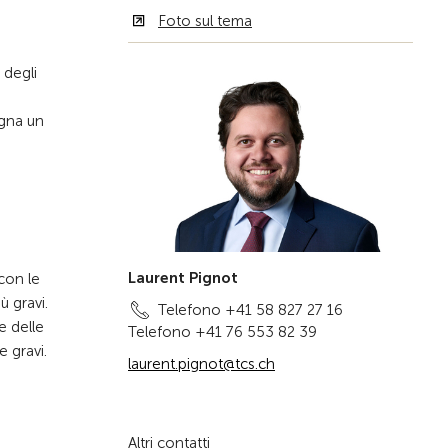
Foto sul tema
 degli
egna un
Laurent Pignot
 con le
ù gravi.
Telefono +41 58 827 27 16
e delle
Telefono +41 76 553 82 39
e gravi.
laurent.pignot@tcs.ch
Altri contatti