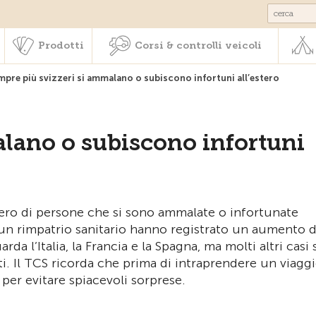
Societariato & prestazioni
Prodotti
Corsi & controlli veic
Prodotti
Corsi & controlli veicoli
mpre più svizzeri si ammalano o subiscono infortuni all’estero
alano o subiscono infortuni
ero di persone che si sono ammalate o infortunate
io un rimpatrio sanitario hanno registrato un aumento d
da l’Italia, la Francia e la Spagna, ma molti altri casi 
iti. Il TCS ricorda che prima di intraprendere un viagg
per evitare spiacevoli sorprese.