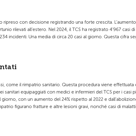
anno ripreso con decisione registrando una forte crescita. L’aumento
nio rilevati all’estero. Nel 2024, il TCS ha registrato 4’967 casi di
7’234 incidenti. Una media di circa 20 casi al giorno. Questa cifra s
ntati
ssi, come il rimpatrio sanitario. Questa procedura viene effettuata
i sanitari equipaggiati con medici e infermieri del TCS per i casi pi
e al giorno, con un aumento del 24% rispetto al 2022 e dall’abolizion
patrio figurano fratture e altre lesioni gravi, nonché casi di malatti