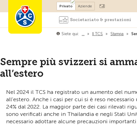
Diventare socio
Privato
Aziende
Societariato & prestazioni
Siete qui:
…
»
Il TCS
»
Stampa
»
Se
Sempre più svizzeri si amm
all’estero
Nel 2024 il TCS ha registrato un aumento del num
all’estero. Anche i casi per cui si è reso necessar
24% dal 2022. La maggior parte dei casi rilevati riguar
sono verificati anche in Thailandia e negli Stati Un
necessario adottare alcune precauzioni importanti 