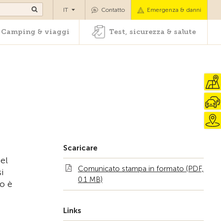
oli
Camping & viaggi
Test, sicurezza & salute
IT
Contatto
Emergenza & danni
Camping & viaggi
Test, sicurezza & salute
Scaricare
el
Comunicato stampa in formato (PDF,
si
0.1 MB)
io è
Links