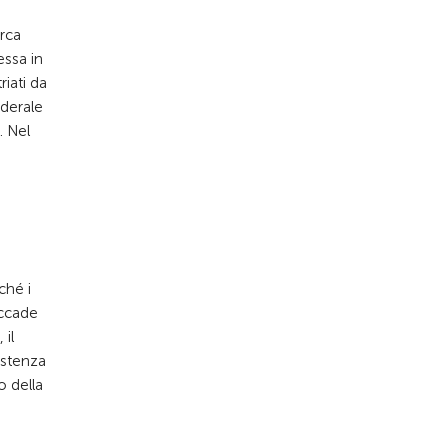
irca
essa in
iati da
ederale
. Nel
ché i
accade
 il
istenza
o della