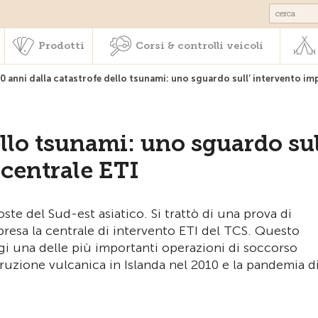
Societariato & prestazioni
Prodotti
Corsi & controlli veic
Prodotti
Corsi & controlli veicoli
20 anni dalla catastrofe dello tsunami: uno sguardo sull’ intervento im
ello tsunami: uno sguardo sul
 centrale ETI
ste del Sud-est asiatico. Si trattò di una prova di
presa la centrale di intervento ETI del TCS. Questo
gi una delle più importanti operazioni di soccorso
eruzione vulcanica in Islanda nel 2010 e la pandemia d