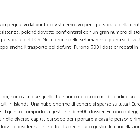
 impegnativi dal punto di vista emotivo per il personale della cent
 resistenza, poiché dovette confrontarsi con un gran numero di sto
al personale del TCS. Nei giorni e nelle settimane seguenti si dovet
ppo anche il trasporto dei defunti. Furono 300 i dossier redatti in
20 anni, sono altri due quelli che hanno colpito in modo particolare l
ökull, in Islanda. Una nube enorme di cenere si sparse su tutta l’Eur
nto ETI questo comportò la gestione di 5600 dossier. Furono noleggi
lta nelle diverse capitali europee per riportare a casa le persone ri
orzo considerevole. Inoltre, fu necessario gestire le cancellazion