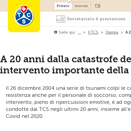
Diventare socio
Privato
Aziende
Societariato & prestazioni
Siete qui:
…
»
Il TCS
»
Stampa
»
A 
A 20 anni dalla catastrofe d
intervento importante della
Il 26 dicembre 2004 una serie di tsunami colpì le co
resistenza anche per il personale di soccorso, com
intervento, pieno di ripercussioni emotive, è ad og
condotte dal TCS negli ultimi 20 anni, insieme all’
Covid nel 2020.