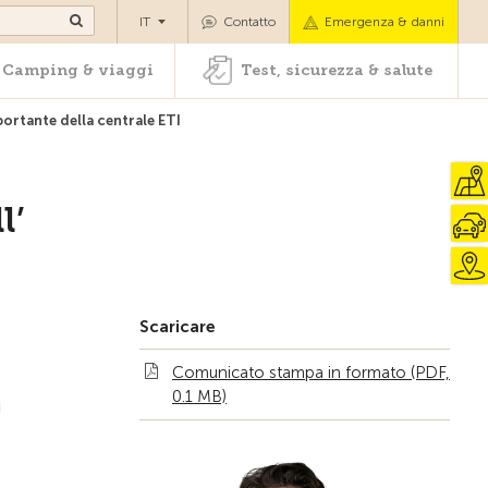
oli
Camping & viaggi
Test, sicurezza & salute
IT
Contatto
Emergenza & danni
Camping & viaggi
Test, sicurezza & salute
portante della centrale ETI
l’
Scaricare
Comunicato stampa in formato (PDF,
0.1 MB)
i