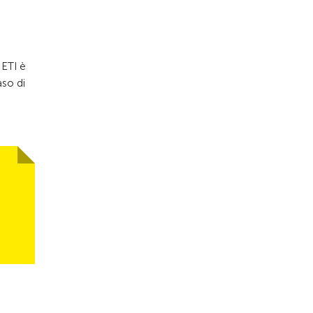
 ETI è
aso di