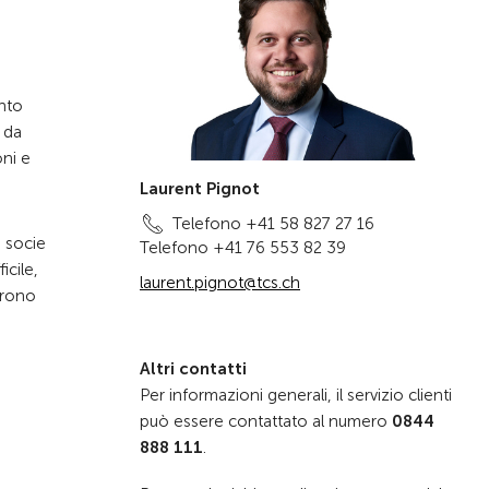
onto
 da
oni e
Laurent Pignot
Telefono +41 58 827 27 16
a socie
Telefono +41 76 553 82 39
icile,
laurent.pignot@tcs.ch
urono
Altri contatti
Per informazioni generali, il servizio clienti
può essere contattato al numero
0844
888 111
.