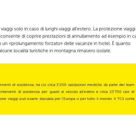
iaggi solo in caso di lunghi viaggi all’estero. La protezione viaggi
sa consente di coprire prestazioni di annullamento ad esempio in c
no un «prolungamento forzato» delle vacanze in hotel. È quanto
cune località turistiche in montagna rimasero isolate.
erventi di assistenza, tra cui circa 3’200 valutazioni mediche da parte del team
terventi di assistenza per guasti al veicolo all’estero e circa 23’700 casi di
ione viaggi può essere stipulata per l’Europa o per tutto il mondo. Il TCS conta