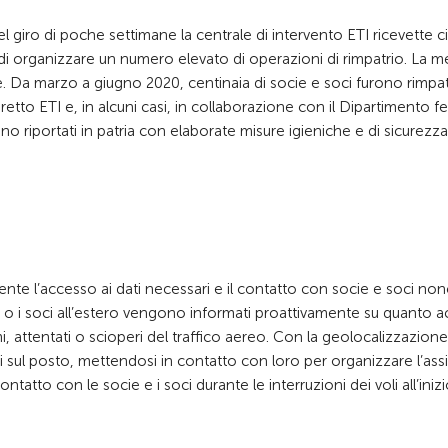
giro di poche settimane la centrale di intervento ETI ricevette c
to di organizzare un numero elevato di operazioni di rimpatrio. La m
. Da marzo a giugno 2020, centinaia di socie e soci furono rimpatr
etto ETI e, in alcuni casi, in collaborazione con il Dipartimento f
rono riportati in patria con elaborate misure igieniche e di sicurezza
nte l’accesso ai dati necessari e il contatto con socie e soci non
ie o i soci all’estero vengono informati proattivamente su quanto 
i, attentati o scioperi del traffico aereo. Con la geolocalizzazione,
ci sul posto, mettendosi in contatto con loro per organizzare l’ass
tatto con le socie e i soci durante le interruzioni dei voli all’inizi