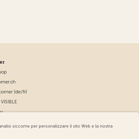
ner
hop
rner.ch
orner (de/fr)
VISIBLE
ou
d