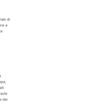
rale di
rie e
te
a
opa,
ati
maste
i dei