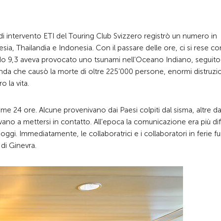
di intervento ETI del Touring Club Svizzero registrò un numero in
ia, Thailandia e Indonesia. Con il passare delle ore, ci si rese c
do 9,3 aveva provocato uno tsunami nell’Oceano Indiano, seguito
’ onda che causò la morte di oltre 225’000 persone, enormi distruzi
o la vita.
ime 24 ore. Alcune provenivano dai Paesi colpiti dal sisma, altre d
ano a mettersi in contatto. All’epoca la comunicazione era più diff
gi. Immediatamente, le collaboratrici e i collaboratori in ferie f
 di Ginevra.