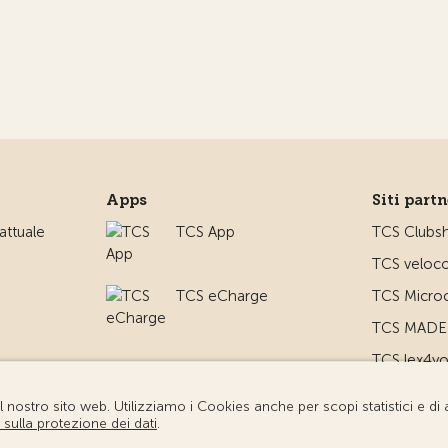
Apps
Siti part
ttuale
TCS App
TCS Clubs
TCS veloco
TCS eCharge
TCS Microc
TCS MADE 
TCS lex4y
TCS MyMe
io