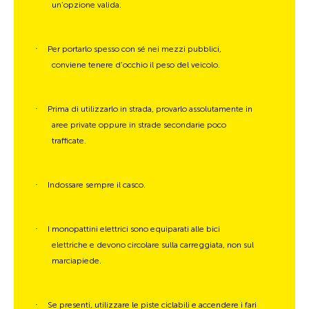
un’opzione valida.
·
Per portarlo spesso con sé nei mezzi pubblici,
conviene tenere d’occhio il peso del veicolo.
·
Prima di utilizzarlo in strada, provarlo assolutamente in
aree private oppure in strade secondarie poco
trafficate.
·
Indossare sempre il casco.
·
I monopattini elettrici sono equiparati alle bici
elettriche e devono circolare sulla carreggiata, non sul
marciapiede.
·
Se presenti, utilizzare le piste ciclabili e accendere i fari