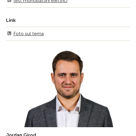
test monopattini elettrici
Link
Foto sul tema
Jordan Girod