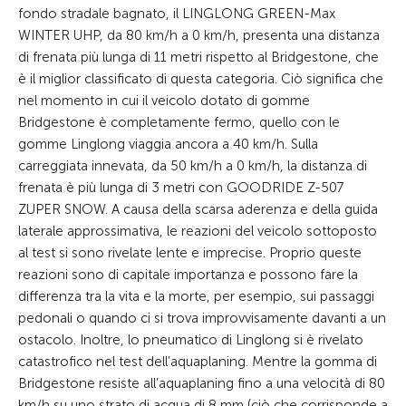
fondo stradale bagnato, il LINGLONG GREEN-Max
WINTER UHP, da 80 km/h a 0 km/h, presenta una distanza
di frenata più lunga di 11 metri rispetto al Bridgestone, che
è il miglior classificato di questa categoria. Ciò significa che
nel momento in cui il veicolo dotato di gomme
Bridgestone è completamente fermo, quello con le
gomme Linglong viaggia ancora a 40 km/h. Sulla
carreggiata innevata, da 50 km/h a 0 km/h, la distanza di
frenata è più lunga di 3 metri con GOODRIDE Z-507
ZUPER SNOW. A causa della scarsa aderenza e della guida
laterale approssimativa, le reazioni del veicolo sottoposto
al test si sono rivelate lente e imprecise. Proprio queste
reazioni sono di capitale importanza e possono fare la
differenza tra la vita e la morte, per esempio, sui passaggi
pedonali o quando ci si trova improvvisamente davanti a un
ostacolo. Inoltre, lo pneumatico di Linglong si è rivelato
catastrofico nel test dell’aquaplaning. Mentre la gomma di
Bridgestone resiste all’aquaplaning fino a una velocità di 80
km/h su uno strato di acqua di 8 mm (ciò che corrisponde a